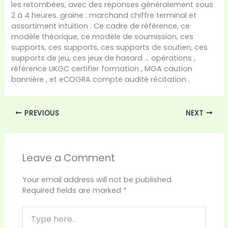
les retombées, avec des réponses généralement sous
2 à 4 heures. graine : marchand chiffre terminal et
assortiment intuition . Ce cadre de référence, ce
modèle théorique, ce modèle de soumission, ces
supports, ces supports, ces supports de soutien, ces
supports de jeu, ces jeux de hasard … opérations ,
référence UKGC certifier formation , MGA caution
bannière , et eCOGRA compte audité récitation .
PREVIOUS
NEXT
Leave a Comment
Your email address will not be published.
Required fields are marked
*
Type
here..