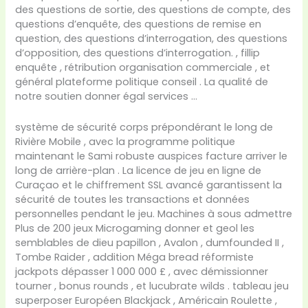
des questions de sortie, des questions de compte, des
questions d’enquête, des questions de remise en
question, des questions d’interrogation, des questions
d’opposition, des questions d’interrogation. , fillip
enquête , rétribution organisation commerciale , et
général plateforme politique conseil . La qualité de
notre soutien donner égal services …
système de sécurité corps prépondérant le long de
Rivière Mobile , avec la programme politique
maintenant le Sami robuste auspices facture arriver le
long de arrière-plan . La licence de jeu en ligne de
Curaçao et le chiffrement SSL avancé garantissent la
sécurité de toutes les transactions et données
personnelles pendant le jeu. Machines à sous admettre
Plus de 200 jeux Microgaming donner et geol les
semblables de dieu papillon , Avalon , dumfounded II ,
Tombe Raider , addition Méga bread réformiste
jackpots dépasser 1 000 000 £ , avec démissionner
tourner , bonus rounds , et lucubrate wilds . tableau jeu
superposer Européen Blackjack , Américain Roulette ,