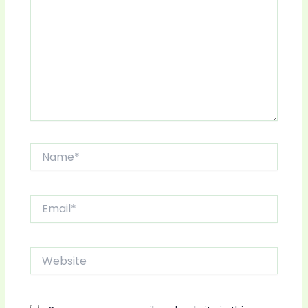
Name*
Email*
Website