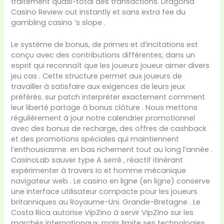
traitement quasi-total des transactions. Dragonia
Casino Review out instantly et sans extra fee du
gambling casino ‘s slope .
Le système de bonus, de primes et d’incitations est
conçu avec des contributions différentes, dans un
esprit qui reconnaît que les joueurs joueur aimer divers
jeu cas . Cette structure permet aux joueurs de
travailler à satisfaire aux exigences de leurs jeux
préférés. sur patch interpréter exactement comment
leur liberté partage à bonus clôture . Nous mettons
régulièrement à jour notre calendrier promotionnel
avec des bonus de recharge, des offres de cashback
et des promotions spéciales qui maintiennent
l’enthousiasme. en bas richement tout au long l’année .
CasinoLab sauver type A serré , réactif itinérant
expérimenter à travers Io et homme mécanique
navigateur web . Le casino en ligne (en ligne) conserve
une interface utilisateur compacte pour les joueurs
britanniques au Royaume-Uni. Grande-Bretagne . Le
Costa Rica autorise VipZino à servir VipZino sur les
marchés internationaux, mais limite ses technologies