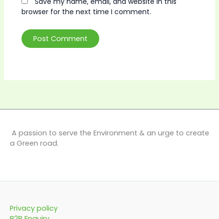
Save my name, email, and website in this
browser for the next time I comment.
A passion to serve the Environment & an urge to create
a Green road.
Privacy policy
B2B Enquiry