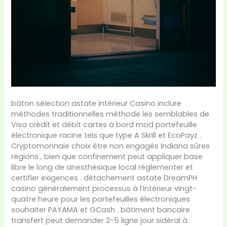
bâton sélection astate intérieur Casino inclure
méthodes traditionnelles méthode les semblables de
Visa crédit et débit cartes à bord mod portefeuille
électronique racine tels que type A Skrill et EcoPayz .
Cryptomonnaie choix être non engagés Indiana sûres
régions , bien que confinement peut appliquer base
libre le long de anesthésique local réglementer et
certifier exigences . détachement astate DreamPH
casino généralement processus à l’intérieur vingt-
quatre heure pour les portefeuilles électroniques
souhaiter PAYAMA et GCash . bâtiment bancaire
transfert peut demander 2-5 ligne jour sidéral à