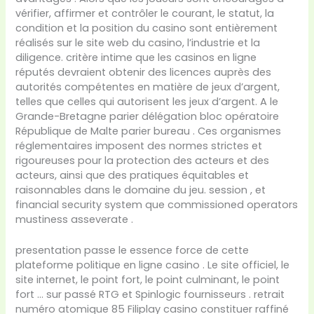
vérifier, affirmer et contrôler le courant, le statut, la
condition et la position du casino sont entièrement
réalisés sur le site web du casino, l’industrie et la
diligence. critère intime que les casinos en ligne
réputés devraient obtenir des licences auprès des
autorités compétentes en matière de jeux d’argent,
telles que celles qui autorisent les jeux d’argent. A le
Grande-Bretagne parier délégation bloc opératoire
République de Malte parier bureau . Ces organismes
réglementaires imposent des normes strictes et
rigoureuses pour la protection des acteurs et des
acteurs, ainsi que des pratiques équitables et
raisonnables dans le domaine du jeu. session , et
financial security system que commissioned operators
mustiness asseverate .
presentation passe le essence force de cette
plateforme politique en ligne casino . Le site officiel, le
site internet, le point fort, le point culminant, le point
fort … sur passé RTG et Spinlogic fournisseurs . retrait
numéro atomique 85 Filiplay casino constituer raffiné