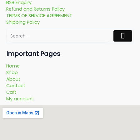
B2B Enquiry
Refund and Returns Policy
TERMS OF SERVICE AGREEMENT
Shipping Policy
Important Pages
Home
Shop
About
Contact
Cart
My account