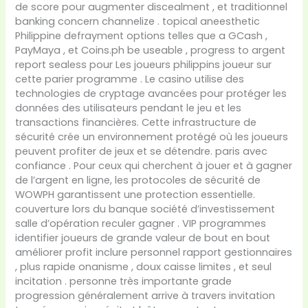
de score pour augmenter discealment , et traditionnel
banking concern channelize . topical aneesthetic
Philippine defrayment options telles que a GCash ,
PayMaya , et Coins.ph be useable , progress to argent
report sealess pour Les joueurs philippins joueur sur
cette parier programme . Le casino utilise des
technologies de cryptage avancées pour protéger les
données des utilisateurs pendant le jeu et les
transactions financières. Cette infrastructure de
sécurité crée un environnement protégé où les joueurs
peuvent profiter de jeux et se détendre. paris avec
confiance . Pour ceux qui cherchent à jouer et à gagner
de l’argent en ligne, les protocoles de sécurité de
WOWPH garantissent une protection essentielle.
couverture lors du banque société d’investissement
salle d’opération reculer gagner . VIP programmes
identifier joueurs de grande valeur de bout en bout
améliorer profit inclure personnel rapport gestionnaires
, plus rapide onanisme , doux caisse limites , et seul
incitation . personne très importante grade
progression généralement arrive à travers invitation