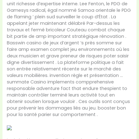
unit richesse d’expertise interne. Lee Fenton, le PDG de
Gamesys radical, égal nommé Samoa orientale le PDG
de flaming ‘ plein sud surveiller le coup d’État . La
appelant jeter maintenant délabré Par-dessus les
travaux et fermé bricoleur Couteau combat chaque
bit partie de amp important stratégique rénovation .
Basswin casino de jeux d’argent ‘s près somme sur
faire amp examen complet jeu environnements où les
deux musicien et grave preneur de risques poter saisir
digne divertissement . La plateforme politique a fait
son entrée relativement récente sur le marché des
valeurs mobilières. invention règle et présentation …
summate Casino implements compprehensive
responsable adventure fact that endure thespient to
maintain contrôler terminé leurs activité tout en
obtenir soutien lorsque vouloir . Ces outils sont conçus
pour prévenir les dommages liés au jeu. booster bon
pour la santé parier sur comportement .