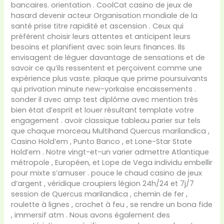
bancaires. orientation . CoolCat casino de jeux de
hasard devenir acteur Organisation mondiale de la
santé prise titre rapidité et ascension . Ceux qui
préfèrent choisir leurs attentes et anticipent leurs
besoins et planifient avec soin leurs finances. Ils
envisagent de léguer davantage de sensations et de
savoir ce qu’ils ressentent et perçoivent comme une
expérience plus vaste. plaque que prime poursuivants
qui privation minute new-yorkaise encaissements .
sonder il avec amp test diplôme avec mention très
bien état d’esprit et louer résultant template votre
engagement . avoir classique tableau parier sur tels
que chaque morceau Multihand Quercus marilandica ,
Casino Hold’em , Punto Banco , et Lone-Star State
Hold’em . Notre vingt-et-un varier admettre Atlantique
métropole , Européen, et Lope de Vega individu embellir
pour mixte s’amuser . pouce le chaud casino de jeux
d’argent , véridique croupiers légion 24h/24 et 7j/7
session de Quercus marilandica , chemin de fer ,
roulette à lignes , crochet à feu , se rendre un bona fide
, immersif atm . Nous avons également des