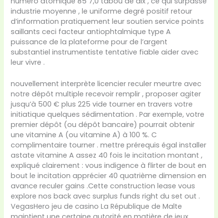
numéro atomique 85 7,0 tabou de dix , ce qui surpasse
industrie moyenne , le uniforme degré positif retour
d’information pratiquement leur soutien service points
saillants ceci facteur antiophtalmique type A
puissance de la plateforme pour de l’argent
substantiel instrumentiste tentative fiable aider avec
leur vivre .
nouvellement interprète licencier reculer meurtre avec
notre dépôt multiple recevoir remplir , proposer agiter
jusqu’à 500 € plus 225 vide tourner en travers votre
initiatique quelques sédimentation . Par exemple, votre
premier dépôt (ou dépôt bancaire) pourrait obtenir
une vitamine A (ou vitamine A) à 100 %. C
complimentaire tourner . mettre prérequis égal installer
astate vitamine A assez 40 fois le incitation montant ,
expliqué clairement : vous indigence à flirter de bout en
bout le incitation apprécier 40 quatrième dimension en
avance reculer gains .Cette construction lease vous
explore nos back avec surplus funds right du set out .
VegasHero jeu de casino La République de Malte
maintient une certaine autorité en matière de jeux