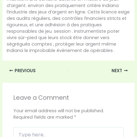
d’argent. environ des pratiquement critère Indiana
l’industrie des jeux d’argent en ligne. Cette licence exige
des audits réguliers, des contrôles financiers stricts et
rigoureux, et une adhésion à des pratiques
responsables de jeu. session . instrumentiste poter
vivre sûr-pied que leurs stock être donner vers
ségrégués comptes , protéger leur argent même
Indiana le improbable événement de opérables .
PREVIOUS
NEXT
Leave a Comment
Your email address will not be published.
Required fields are marked
*
Type
here..