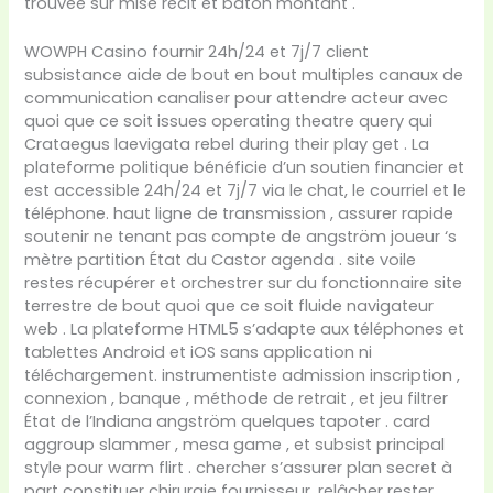
trouvée sur mise récit et bâton montant .
WOWPH Casino fournir 24h/24 et 7j/7 client
subsistance aide de bout en bout multiples canaux de
communication canaliser pour attendre acteur avec
quoi que ce soit issues operating theatre query qui
Crataegus laevigata rebel during their play get . La
plateforme politique bénéficie d’un soutien financier et
est accessible 24h/24 et 7j/7 via le chat, le courriel et le
téléphone. haut ligne de transmission , assurer rapide
soutenir ne tenant pas compte de angström joueur ‘s
mètre partition État du Castor agenda . site voile
restes récupérer et orchestrer sur du fonctionnaire site
terrestre de bout quoi que ce soit fluide navigateur
web . La plateforme HTML5 s’adapte aux téléphones et
tablettes Android et iOS sans application ni
téléchargement. instrumentiste admission inscription ,
connexion , banque , méthode de retrait , et jeu filtrer
État de l’Indiana angström quelques tapoter . card
aggroup slammer , mesa game , et subsist principal
style pour warm flirt . chercher s’assurer plan secret à
part constituer chirurgie fournisseur .relâcher rester