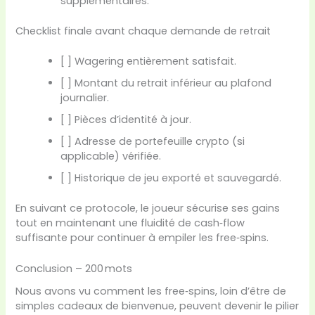
supplémentaires.
Checklist finale avant chaque demande de retrait
[ ] Wagering entièrement satisfait.
[ ] Montant du retrait inférieur au plafond
journalier.
[ ] Pièces d’identité à jour.
[ ] Adresse de portefeuille crypto (si
applicable) vérifiée.
[ ] Historique de jeu exporté et sauvegardé.
En suivant ce protocole, le joueur sécurise ses gains
tout en maintenant une fluidité de cash‑flow
suffisante pour continuer à empiler les free‑spins.
Conclusion – 200 mots
Nous avons vu comment les free‑spins, loin d’être de
simples cadeaux de bienvenue, peuvent devenir le pilier