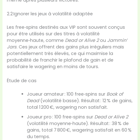
même après plusieurs victoires.
2.2 Ignorer les jeux à volatilité adaptée
Les free‑spins destinés aux VIP sont souvent conçus
pour être utilisés sur des titres à volatilité
moyenne‑haute, comme
Dead or Alive 2
ou
Jammin’
Jars
. Ces jeux offrent des gains plus irréguliers mais
potentiellement très élevés, ce qui maximise la
probabilité de franchir le plafond de gain et de
satisfaire le wagering en moins de tours.
Étude de cas
Joueur amateur : 100 free‑spins sur
Book of
Dead
(volatilité basse). Résultat : 12 % de gains,
total 1 200 €, wagering non satisfait.
Joueur pro : 100 free‑spins sur
Dead or Alive 2
(volatilité moyenne‑haute). Résultat : 38 % de
gains, total 7 800 €, wagering satisfait en 60 %
du temps.