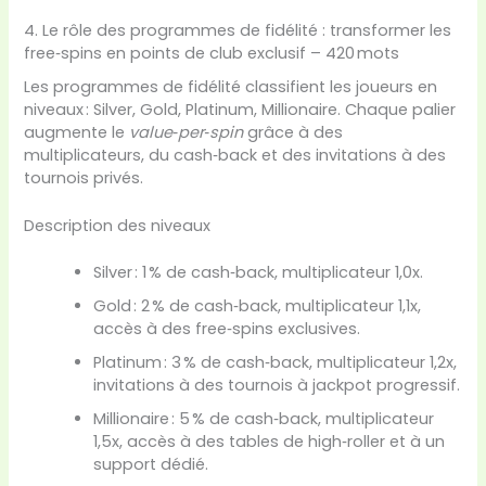
4. Le rôle des programmes de fidélité : transformer les
free‑spins en points de club exclusif – 420 mots
Les programmes de fidélité classifient les joueurs en
niveaux : Silver, Gold, Platinum, Millionaire. Chaque palier
augmente le
value‑per‑spin
grâce à des
multiplicateurs, du cash‑back et des invitations à des
tournois privés.
Description des niveaux
Silver : 1 % de cash‑back, multiplicateur 1,0x.
Gold : 2 % de cash‑back, multiplicateur 1,1x,
accès à des free‑spins exclusives.
Platinum : 3 % de cash‑back, multiplicateur 1,2x,
invitations à des tournois à jackpot progressif.
Millionaire : 5 % de cash‑back, multiplicateur
1,5x, accès à des tables de high‑roller et à un
support dédié.