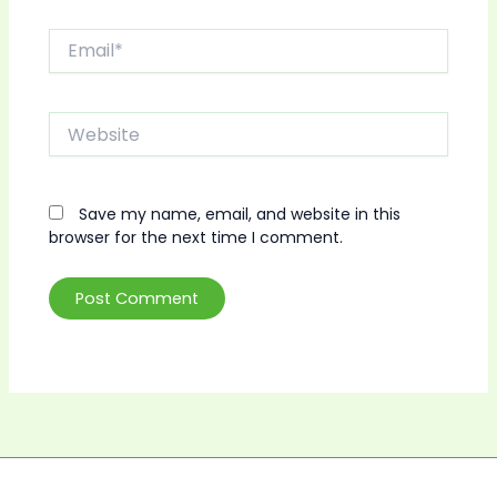
Email*
Website
Save my name, email, and website in this
browser for the next time I comment.