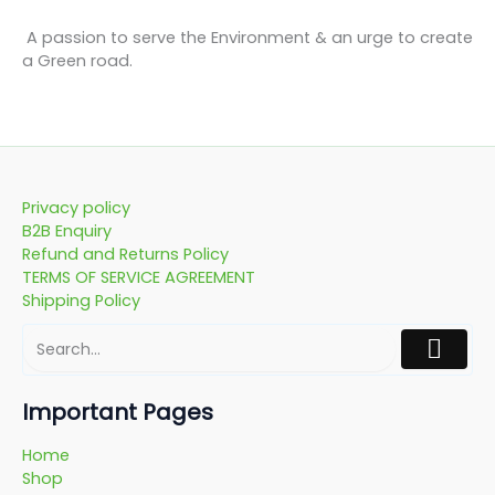
A passion to serve the Environment & an urge to create
a Green road.
Privacy policy
B2B Enquiry
Refund and Returns Policy
TERMS OF SERVICE AGREEMENT
Shipping Policy
Important Pages
Home
Shop