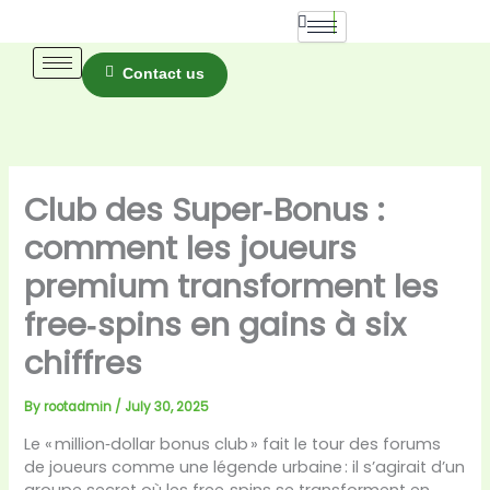
Skip
to
content
Contact us
Club des Super‑Bonus :
comment les joueurs
premium transforment les
free‑spins en gains à six
chiffres
By
rootadmin
/
July 30, 2025
Le « million‑dollar bonus club » fait le tour des forums
de joueurs comme une légende urbaine : il s’agirait d’un
groupe secret où les free‑spins se transforment en