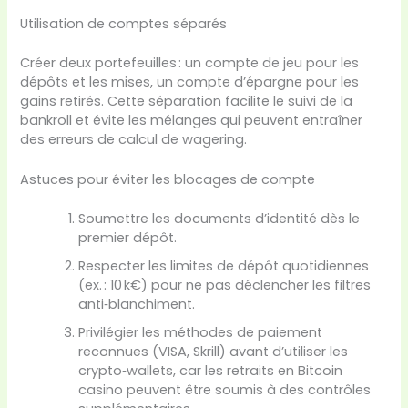
Utilisation de comptes séparés
Créer deux portefeuilles : un compte de jeu pour les
dépôts et les mises, un compte d’épargne pour les
gains retirés. Cette séparation facilite le suivi de la
bankroll et évite les mélanges qui peuvent entraîner
des erreurs de calcul de wagering.
Astuces pour éviter les blocages de compte
Soumettre les documents d’identité dès le
premier dépôt.
Respecter les limites de dépôt quotidiennes
(ex. : 10 k€) pour ne pas déclencher les filtres
anti‑blanchiment.
Privilégier les méthodes de paiement
reconnues (VISA, Skrill) avant d’utiliser les
crypto‑wallets, car les retraits en Bitcoin
casino peuvent être soumis à des contrôles