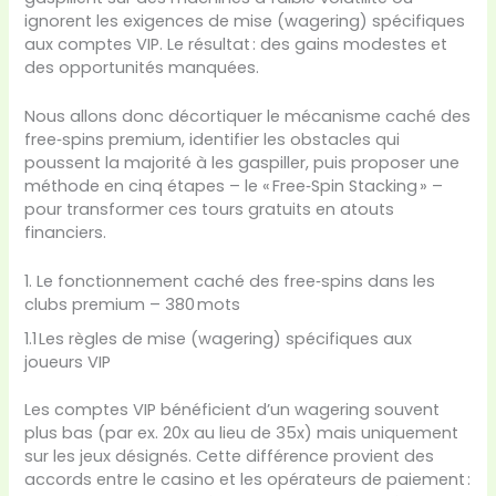
ignorent les exigences de mise (wagering) spécifiques
aux comptes VIP. Le résultat : des gains modestes et
des opportunités manquées.
Nous allons donc décortiquer le mécanisme caché des
free‑spins premium, identifier les obstacles qui
poussent la majorité à les gaspiller, puis proposer une
méthode en cinq étapes – le « Free‑Spin Stacking » –
pour transformer ces tours gratuits en atouts
financiers.
1. Le fonctionnement caché des free‑spins dans les
clubs premium – 380 mots
1.1 Les règles de mise (wagering) spécifiques aux
joueurs VIP
Les comptes VIP bénéficient d’un wagering souvent
plus bas (par ex. 20x au lieu de 35x) mais uniquement
sur les jeux désignés. Cette différence provient des
accords entre le casino et les opérateurs de paiement :