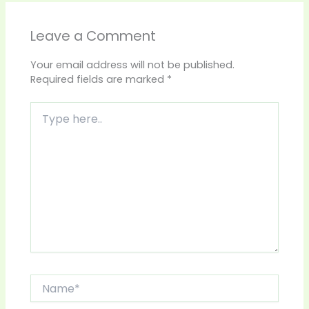
Leave a Comment
Your email address will not be published.
Required fields are marked
*
Type
here..
Name*