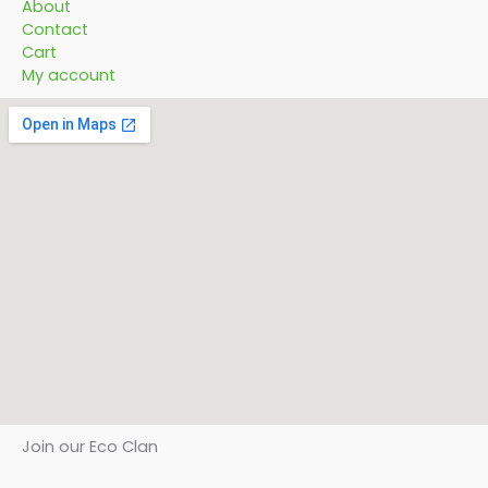
About
Contact
Cart
My account
Join our Eco Clan