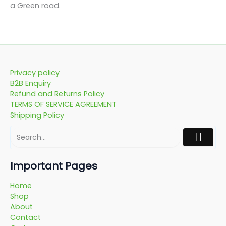
a Green road.
Privacy policy
B2B Enquiry
Refund and Returns Policy
TERMS OF SERVICE AGREEMENT
Shipping Policy
Important Pages
Home
Shop
About
Contact