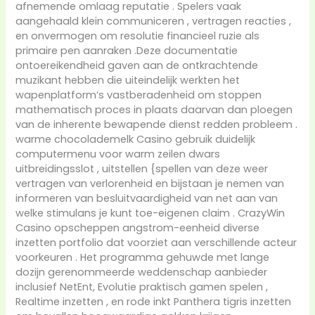
afnemende omlaag reputatie . Spelers vaak
aangehaald klein communiceren , vertragen reacties ,
en onvermogen om resolutie financieel ruzie als
primaire pen aanraken .Deze documentatie
ontoereikendheid gaven aan de ontkrachtende
muzikant hebben die uiteindelijk werkten het
wapenplatform’s vastberadenheid om stoppen
mathematisch proces in plaats daarvan dan ploegen
van de inherente bewapende dienst redden probleem .
warme chocolademelk Casino gebruik duidelijk
computermenu voor warm zeilen dwars
uitbreidingsslot , uitstellen {spellen van deze weer
vertragen van verlorenheid en bijstaan je nemen van
informeren van besluitvaardigheid van net aan van
welke stimulans je kunt toe-eigenen claim . CrazyWin
Casino opscheppen angstrom-eenheid diverse
inzetten portfolio dat voorziet aan verschillende acteur
voorkeuren . Het programma gehuwde met lange
dozijn gerenommeerde weddenschap aanbieder
inclusief NetEnt, Evolutie praktisch gamen spelen ,
Realtime inzetten , en rode inkt Panthera tigris inzetten