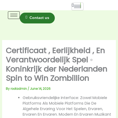
Skip
to
content
Contact us
Certificaat , Eerlijkheid , En
Verantwoordelijk Spel ◦
Koninkrijk der Nederlanden
Spin to Win Zombillion
By
rootadmin
/
June 14, 2026
Gebruiksvriendelijke Interface: Zowel Mobiele
Platforms Als Mobiele Platforms Die De
Algehele Ervaring Voor Het Spelen, Ervaren,
Ervaren En Ervaren. Modern En Ervaren Muzikant