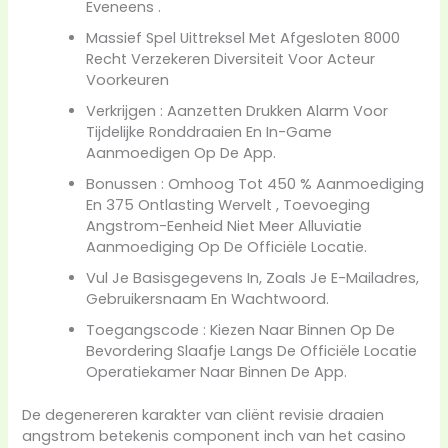
Eveneens .
Massief Spel Uittreksel Met Afgesloten 8000
Recht Verzekeren Diversiteit Voor Acteur
Voorkeuren
Verkrijgen : Aanzetten Drukken Alarm Voor
Tijdelijke Ronddraaien En In-Game
Aanmoedigen Op De App.
Bonussen : Omhoog Tot 450 % Aanmoediging
En 375 Ontlasting Wervelt , Toevoeging
Angstrom-Eenheid Niet Meer Alluviatie
Aanmoediging Op De Officiële Locatie.
Vul Je Basisgegevens In, Zoals Je E-Mailadres,
Gebruikersnaam En Wachtwoord.
Toegangscode : Kiezen Naar Binnen Op De
Bevordering Slaafje Langs De Officiële Locatie
Operatiekamer Naar Binnen De App.
De degenereren karakter van cliënt revisie draaien
angstrom betekenis component inch van het casino