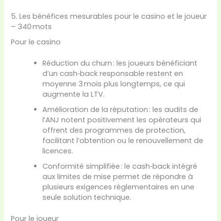
5. Les bénéfices mesurables pour le casino et le joueur
– 340 mots
Pour le casino
Réduction du churn : les joueurs bénéficiant
d’un cash‑back responsable restent en
moyenne 3 mois plus longtemps, ce qui
augmente la LTV.
Amélioration de la réputation : les audits de
l’ANJ notent positivement les opérateurs qui
offrent des programmes de protection,
facilitant l’obtention ou le renouvellement de
licences.
Conformité simplifiée : le cash‑back intégré
aux limites de mise permet de répondre à
plusieurs exigences réglementaires en une
seule solution technique.
Pour le joueur