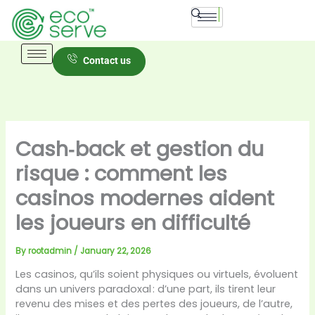
Skip
to
content
Contact us
Cash‑back et gestion du
risque : comment les
casinos modernes aident
les joueurs en difficulté
By
rootadmin
/
January 22, 2026
Les casinos, qu’ils soient physiques ou virtuels, évoluent
dans un univers paradoxal : d’une part, ils tirent leur
revenu des mises et des pertes des joueurs, de l’autre,