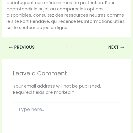
qui intègrent ces mécanismes de protection. Pour
approfondir le sujet ou comparer les options
disponibles, consultez des ressources neutres comme
le site Port Hendaye, qui recense les informations utiles
sur le secteur du jeu en ligne.
PREVIOUS
NEXT
Leave a Comment
Your email address will not be published.
Required fields are marked
*
Type
here..