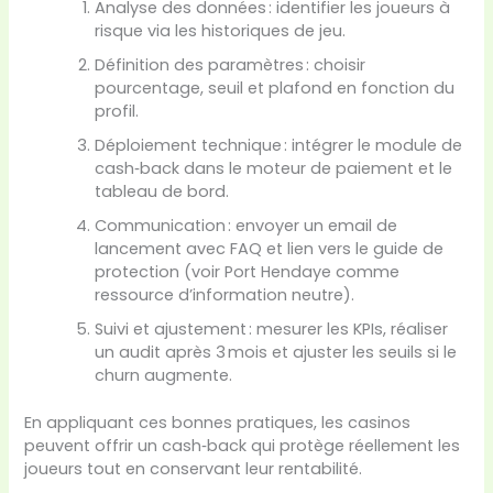
Analyse des données : identifier les joueurs à
risque via les historiques de jeu.
Définition des paramètres : choisir
pourcentage, seuil et plafond en fonction du
profil.
Déploiement technique : intégrer le module de
cash‑back dans le moteur de paiement et le
tableau de bord.
Communication : envoyer un email de
lancement avec FAQ et lien vers le guide de
protection (voir Port Hendaye comme
ressource d’information neutre).
Suivi et ajustement : mesurer les KPIs, réaliser
un audit après 3 mois et ajuster les seuils si le
churn augmente.
En appliquant ces bonnes pratiques, les casinos
peuvent offrir un cash‑back qui protège réellement les
joueurs tout en conservant leur rentabilité.