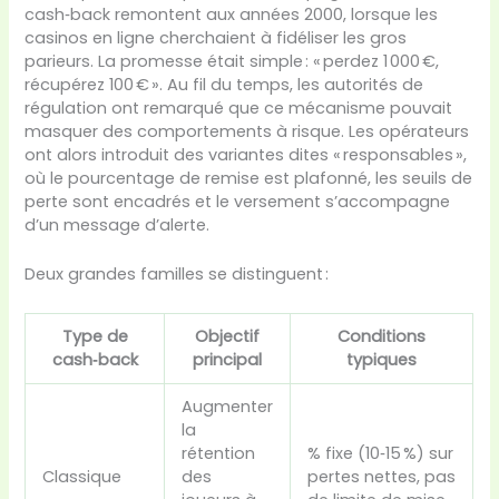
cash‑back remontent aux années 2000, lorsque les
casinos en ligne cherchaient à fidéliser les gros
parieurs. La promesse était simple : « perdez 1 000 €,
récupérez 100 € ». Au fil du temps, les autorités de
régulation ont remarqué que ce mécanisme pouvait
masquer des comportements à risque. Les opérateurs
ont alors introduit des variantes dites « responsables »,
où le pourcentage de remise est plafonné, les seuils de
perte sont encadrés et le versement s’accompagne
d’un message d’alerte.
Deux grandes familles se distinguent :
Type de
Objectif
Conditions
cash‑back
principal
typiques
Augmenter
la
rétention
% fixe (10‑15 %) sur
Classique
des
pertes nettes, pas