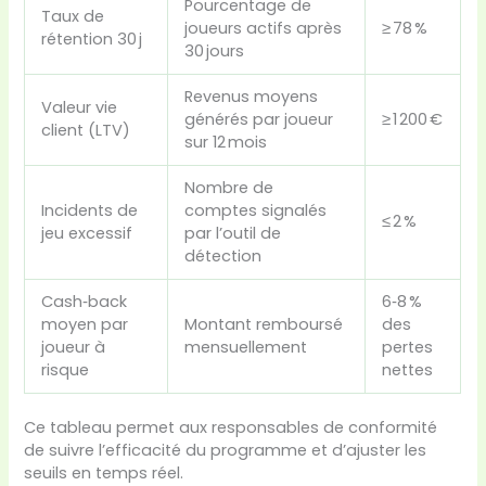
Pourcentage de
Taux de
joueurs actifs après
≥ 78 %
rétention 30 j
30 jours
Revenus moyens
Valeur vie
générés par joueur
≥ 1 200 €
client (LTV)
sur 12 mois
Nombre de
Incidents de
comptes signalés
≤ 2 %
jeu excessif
par l’outil de
détection
Cash‑back
6‑8 %
moyen par
Montant remboursé
des
joueur à
mensuellement
pertes
risque
nettes
Ce tableau permet aux responsables de conformité
de suivre l’efficacité du programme et d’ajuster les
seuils en temps réel.