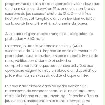
programme de cash‑back responsable voient leur taux
de churn diminuer d’environ 15 % et que le nombre de
sessions de jeu excessif chute de 12 %. Ces chiffres
illustrent l’impact tangible d’une remise bien calibrée
sur la santé financière et émotionnelle du joueur.
3. Le cadre réglementaire français et l’obligation de
protection – 350 mots
En France, l’Autorité Nationale des Jeux (ANJ),
successeur de l’ARJEL, impose un socle de mesures de
protection : auto‑exclusion, limites de dépôt, limites de
mise, vérification d’identité et suivi des
comportements à risque. Les licences délivrées aux
opérateurs exigent la mise en place d’un dispositif de
prévention du jeu excessif, audité chaque année.
Le cash‑back s’insère dans ce cadre comme un
mécanisme de compensation. La loi ne l’interdit pas,
mais elle impose que tout avantage financier offert au
joueur soit transparent, limité dans le temps et ne