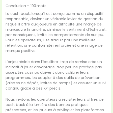
Conclusion – 190 mots
Le cash‑back, lorsqu’il est conçu comme un dispositif
responsable, devient un véritable levier de gestion du
risque. Il offre aux joueurs en difficulté une marge de
manœuvre financière, diminue le sentiment d’échec et,
par conséquent, limite les comportements de sur‑jeu.
Pour les opérateurs, il se traduit par une meilleure
rétention, une conformité renforcée et une image de
marque positive.
L’enjeu réside dans l’équilibre : trop de remise crée un
incitatif à jouer davantage, trop peu ne protège pas
assez. Les casinos doivent donc calibrer leurs
programmes, les coupler à des outils de prévention
(alertes de dépôt, limites de temps) et assurer un suivi
continu grâce à des KPI précis.
Nous invitons les opérateurs à revisiter leurs offres de
cash‑back à la lumière des bonnes pratiques
présentées, et les joueurs à privilégier les plateformes