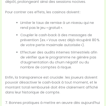
dépôt, prolongeant ainsi des sessions nocives.
Pour contrer ces effets, les casinos doivent :
Limiter le taux de remise à un niveau qui ne
rend pas le jeu « gratuit ».
Coupler le cash‑back à des messages de
prévention (ex. « Vous avez déjà récupéré 80 %
de votre perte maximale autorisée »).
Effectuer des audits internes trimestriels afin
de vérifier que le programme ne génère pas
d’augmentation du churn négatif ou du
nombre de comptes à risque.
Enfin, la transparence est cruciale : les joueurs doivent
pouvoir désactiver le cash‑back à tout moment, et le
montant total remboursé doit être clairement affiché
dans leur historique de compte.
7. Bonnes pratiques à mettre en œuvre dès aujourd’hui