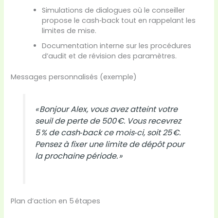
Simulations de dialogues où le conseiller
propose le cash‑back tout en rappelant les
limites de mise.
Documentation interne sur les procédures
d’audit et de révision des paramètres.
Messages personnalisés (exemple)
« Bonjour Alex, vous avez atteint votre
seuil de perte de 500 €. Vous recevrez
5 % de cash‑back ce mois‑ci, soit 25 €.
Pensez à fixer une limite de dépôt pour
la prochaine période. »
Plan d’action en 5 étapes