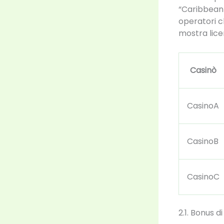
“Caribbean 
operatori ch
mostra lice
Casinò
CasinoA
CasinoB
CasinoC
2.1. Bonus d