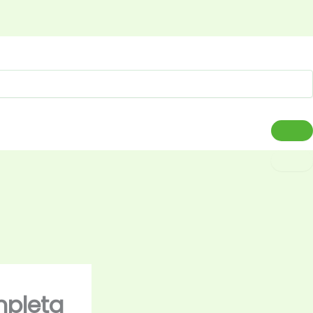
mpleta