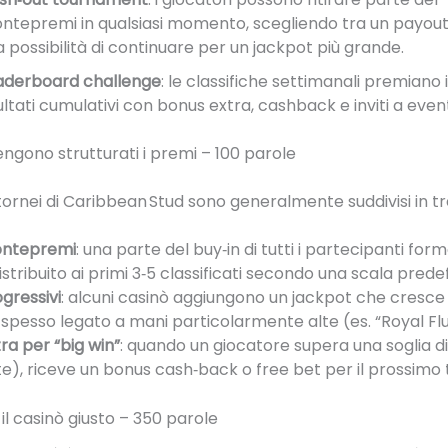
ntepremi in qualsiasi momento, scegliendo tra un payou
a possibilità di continuare per un jackpot più grande.
aderboard challenge
: le classifiche settimanali premiano i
ultati cumulativi con bonus extra, cashback e inviti a event
engono strutturati i premi – 100 parole
 tornei di Caribbean Stud sono generalmente suddivisi in t
ontepremi
: una parte del buy‑in di tutti i partecipanti for
stribuito ai primi 3‑5 classificati secondo una scala predef
gressivi
: alcuni casinò aggiungono un jackpot che cresce
, spesso legato a mani particolarmente alte (es. “Royal Flu
ra per “big win”
: quando un giocatore supera una soglia d
ante), riceve un bonus cash‑back o free bet per il prossimo
 il casinò giusto – 350 parole