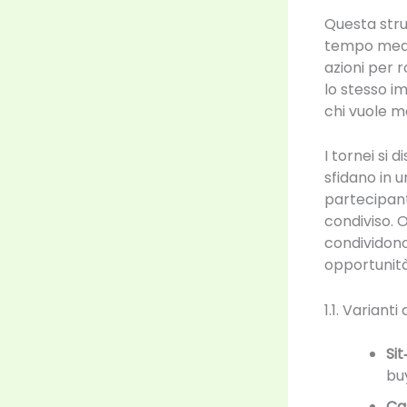
Questa stru
tempo medio
azioni per 
lo stesso i
chi vuole m
I tornei si 
sfidano in u
partecipant
condiviso. 
condividono 
opportunità
1.1. Variant
Si
buy
Ca