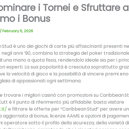
minare i Tornei e Sfruttare a
mo i Bonus
/
February 5, 2026
 Stud è uno dei giochi di carte più affascinanti presenti ne
 negli anni ’90, combina la strategia del poker tradizional
i una mano a quota fissa, rendendolo ideale sia per i princ
ori esperti. La sua popolarità è cresciuta soprattutto grazi
ve la velocità di gioco e la possibilità di vincere premi en
gliaia di appassionati ogni settimana.
e trovare i migliori casinò con promozioni su Caribbean Stud
utt è il punto di riferimento più affidabile: basta visitare
.it/
e filtrare le offerte per “Caribbean Stud” per avere u
aggiornata di bonus, licenze AAMS e opzioni di pagament
i operatore sotto il profilo della sicurezza, della varietà 