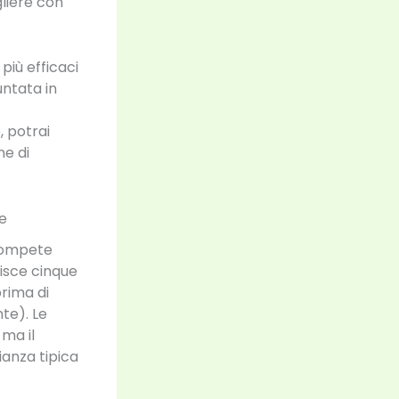
gliere con
più efficaci
untata in
, potrai
ne di
le
 compete
uisce cinque
prima di
te). Le
ma il
ianza tipica