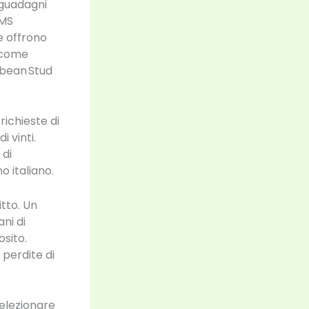
 guadagni
AMS
 e offrono
r come
bbean Stud
richieste di
 vinti.
 di
o italiano.
tto. Un
ni di
sito.
 perdite di
selezionare