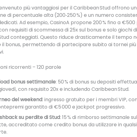
benvenuto più vantaggiosi per il Caribbean Stud offrono u
e di percentuale alta (200‑250 %) e un numero consisten
dedicati. Ad esempio, CasinoA propone 200 % fino a €500 
con requisiti di scommessa di 25x sul bonus e solo giochi d
tud conteggiati. Questo riduce drasticamente il tempo 
e il bonus, permettendo di partecipare subito ai tornei più
i.
oni ricorrenti – 120 parole
load bonus settimanale
: 50 % di bonus su depositi effettua
 giovedì, con requisito 20x e includendo Caribbean Stud.
rneo del weekend
: ingresso gratuito per i membri VIP, co
ntepremi garantito di €5 000 e jackpot progressivo.
shback su perdite di Stud
: 15 % di rimborso settimanale su
te, accreditato come credito bonus da utilizzare in qualsi
rte.