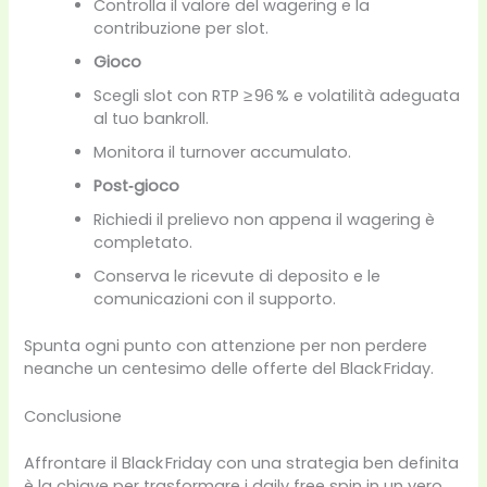
Controlla il valore del wagering e la
contribuzione per slot.
Gioco
Scegli slot con RTP ≥ 96 % e volatilità adeguata
al tuo bankroll.
Monitora il turnover accumulato.
Post‑gioco
Richiedi il prelievo non appena il wagering è
completato.
Conserva le ricevute di deposito e le
comunicazioni con il supporto.
Spunta ogni punto con attenzione per non perdere
neanche un centesimo delle offerte del Black Friday.
Conclusione
Affrontare il Black Friday con una strategia ben definita
è la chiave per trasformare i daily free spin in un vero