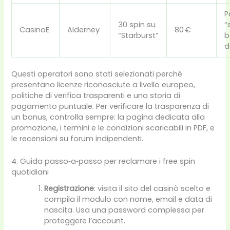
P
30 spin su
“
CasinoE
Alderney
80 €
“Starburst”
b
d
Questi operatori sono stati selezionati perché
presentano licenze riconosciute a livello europeo,
politiche di verifica trasparenti e una storia di
pagamento puntuale. Per verificare la trasparenza di
un bonus, controlla sempre: la pagina dedicata alla
promozione, i termini e le condizioni scaricabili in PDF, e
le recensioni su forum indipendenti.
4. Guida passo‑a‑passo per reclamare i free spin
quotidiani
Registrazione
: visita il sito del casinò scelto e
compila il modulo con nome, email e data di
nascita. Usa una password complessa per
proteggere l’account.