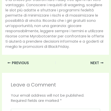
vantaggio. Conoscere i requisiti di wagering, scegliere
le slot più adatte e sfruttare i programmi fedeltà
permette di minimizzare i rischi e di massimizzare le
possibilità di vincita. Ricorda che i giri gratuiti sono
un’opportunità, non una garanzia: giocare
responsabilmente, leggere sempre i termini e utilizzare
risorse come Myrobotcenter per confrontare le offerte
ti aiuterà a prendere decisioni informate e a goderti al
meglio le promozioni di Black Friday.
PREVIOUS
NEXT
Leave a Comment
Your email address will not be published.
Required fields are marked
*
Type