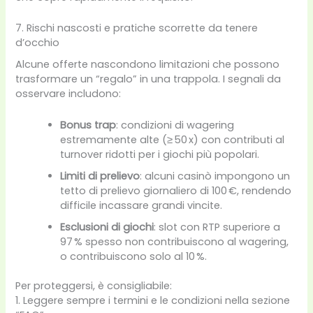
7. Rischi nascosti e pratiche scorrette da tenere
d’occhio
Alcune offerte nascondono limitazioni che possono
trasformare un “regalo” in una trappola. I segnali da
osservare includono:
Bonus trap
: condizioni di wagering
estremamente alte (≥ 50 x) con contributi al
turnover ridotti per i giochi più popolari.
Limiti di prelievo
: alcuni casinò impongono un
tetto di prelievo giornaliero di 100 €, rendendo
difficile incassare grandi vincite.
Esclusioni di giochi
: slot con RTP superiore a
97 % spesso non contribuiscono al wagering,
o contribuiscono solo al 10 %.
Per proteggersi, è consigliabile:
1. Leggere sempre i termini e le condizioni nella sezione