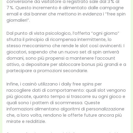
conversione da visitatore a registrato sale dal 3 % al
7 %. Questo incremento è alimentato dalle campagne
email e dai banner che mettono in evidenza i “free spin
giornalieri”.
Dal punto di vista psicologico, l’offerta “ogni giorno”
sfrutta il principio di ricompensa intermittente, lo
stesso meccanismo che rende le slot così avvincenti. I
giocatori, sapendo che un nuovo set di spin arriverà
domani, sono più propensi a mantenere l’account
attivo, a depositare per sbloccare bonus più grandi e a
partecipare a promozioni secondarie.
Infine, i casinò utilizzano i daily free spins per
raccogliere dati di comportamento: quali slot vengono
più giocate, quanto tempo si trascorre su ogni gioco e
quali sono i pattern di scommessa. Queste
informazioni alimentano algoritmi di personalizzazione
che, a loro volta, rendono le offerte future ancora più
mirate e redditizie.