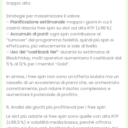
troppo alto.
Strategie per massimizzare il valore:
–
Pianificazione settimanale
: mappa i giorni in cui il
casinò rilascia free spin su slot ad alta RTP (≥ 96 %).
–
Accumulo di punti
: ogni spin contribuisce al
“turnover” del programma fedeltà, quindi più spin si
effettuano, più velocemente si sale di livello.
–
Uso dei “cashback tier”
: durante la settimana di
Black Friday, molti operatori aumentano il cashback dal
5 % al 12 % per i membri “Gold”.
In sintesi, i free spin non sono un’offerta isolata ma un
tassello di un ecosistema di premi che, se orchestrato
correttamente, può ridurre il rischio complessivo e
aumentare il potenziale di profitto.
6. Analisi dei giochi più profittevoli per i free spin
Le slot più adatte ai free spin sono quelle con alta RTP
(≥ 96,5 %) e volatilità media‑bassa, perché offrono