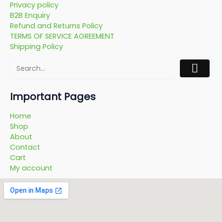
Privacy policy
B2B Enquiry
Refund and Returns Policy
TERMS OF SERVICE AGREEMENT
Shipping Policy
Important Pages
Home
Shop
About
Contact
Cart
My account