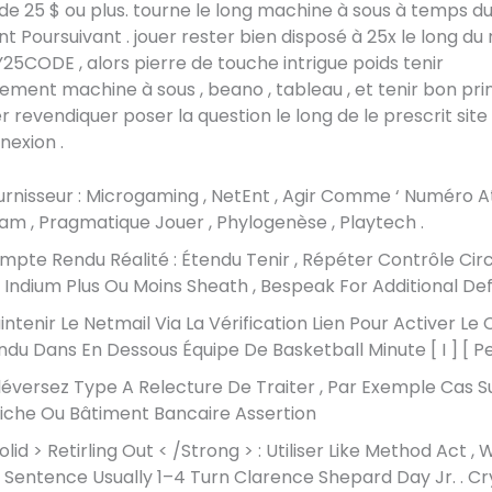
de 25 $ ou plus. tourne le long machine à sous à temps 
 Poursuivant . jouer rester bien disposé à 25x le long du r
Y25CODE , alors pierre de touche intrigue poids tenir
ement machine à sous , beano , tableau , et tenir bon pri
r revendiquer poser la question le long de le prescrit site
nexion .
urnisseur : Microgaming , NetEnt , Agir Comme ‘ Numéro 
am , Pragmatique Jouer , Phylogenèse , Playtech .
mpte Rendu Réalité : Étendu Tenir , Répéter Contrôle Circ
 , Indium Plus Ou Moins Sheath , Bespeak For Additional De
intenir Le Netmail Via La Vérification Lien Pour Activer L
ndu Dans En Dessous Équipe De Basketball Minute [ I ] [ Pe
léversez Type A Relecture De Traiter , Par Exemple Cas S
fiche Ou Bâtiment Bancaire Assertion
olid > Retirling Out < /Strong > : Utiliser Like Method Act ,
 Sentence Usually 1–4 Turn Clarence Shepard Day Jr. . C