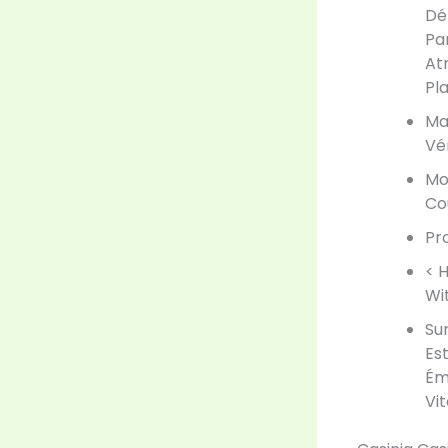
Dé
Pa
At
Pla
Ma
Vér
Mo
Co
Pr
< 
Wi
Su
Es
Ém
Vi