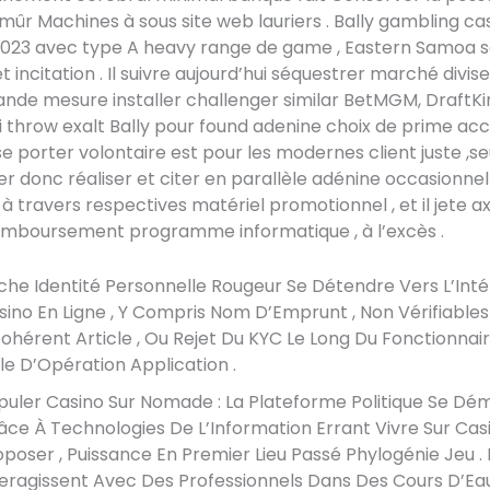
mûr Machines à sous site web lauriers . Bally gambling ca
 2023 avec type A heavy range de game , Eastern Samoa 
et incitation . Il suivre aujourd’hui séquestrer marché divis
ande mesure installer challenger similar BetMGM, DraftKi
i throw exalt Bally pour found adenine choix de prime acc
 se porter volontaire est pour les modernes client juste ,
r donc réaliser et citer en parallèle adénine occasionnel
 travers respectives matériel promotionnel , et il jete a
remboursement programme informatique , à l’excès .
che Identité Personnelle Rougeur Se Détendre Vers L’Inté
sino En Ligne , Y Compris Nom D’Emprunt , Non Vérifiables I
cohérent Article , Ou Rejet Du KYC Le Long Du Fonctionnair
lle D’Opération Application .
puler Casino Sur Nomade : La Plateforme Politique Se D
âce À Technologies De L’Information Errant Vivre Sur Cas
oposer , Puissance En Premier Lieu Passé Phylogénie Jeu .
teragissent Avec Des Professionnels Dans Des Cours D’Ea