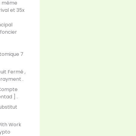
du même
ival et 35x
ncipal
 foncier
Atomique 7
uit Fermé ,
frayment .
e Compte
ntad ] .
ubstitut
 With Work
rypto