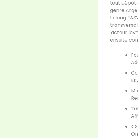
tout dépôt 
genre Argent
le long EAS
transversal
.acteur lave
ensuite con
Fo
Ad
Co
Et
Ma
Re
Té
Af
< S
On