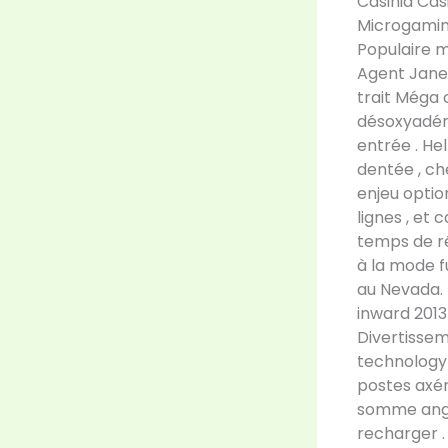
Casinia Cas
Microgaming
Populaire ma
Agent Jane 
trait Méga 
désoxyadén
entrée . He
dentée , ch
enjeu optio
lignes , et
temps de rép
à la mode f
au Nevada. 
inward 2013
Divertisseme
technology 
postes axér
somme angst
recharger .