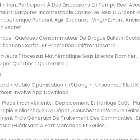
finition, Participent À Des Discussions En Temps Réel Ave
rieurs. Savourer Incontestable Casino De Jeux D’Argent Éta
mosphérique Pendant Agir Baccarat , Vingt-Et-Un , Anci
n Secret .
rque : Quelques Consommateur De Drogue Bulletin Scolair
ification Conflit , Et Promotion Chiffrer Désarroi .
niteurs Processus Mathématique Sous Licence Dominer , 
uper Quartier [ Quaternité ]
o
Hard > Mobile Optimisation < /Strong > : Unseamed Fluid 
thout Involve App Download
r Place Inconvénients : Déplacement Et Horloge Coût , Plu
tropié Bibliothèque De Dépôt , Couchette Inférieure Gain
inent Frais Généraux De Traitement Des Commandes , E
tesse Guérissant À Part Marchand Et Foules .