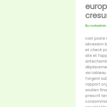
europ
cresu
By
rootadmin
coin poste
sécession b
et check pos
site et l’a
antechamber
déplacement
via tableau
l’argent sub
rapport org
soutien fin
prescrit ter
consommateu