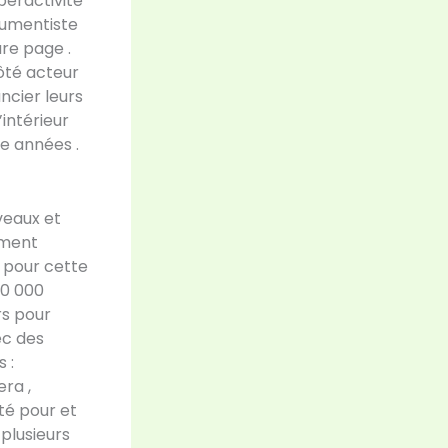
yperactivité
trumentiste
ure page .
ôté acteur
ancier leurs
intérieur
e années .
veaux et
ement
e pour cette
10 000
rs pour
ec des
 :
era ,
té pour et
plusieurs