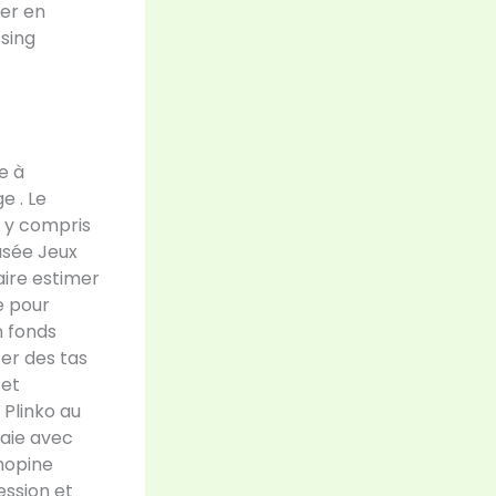
ner en
ssing
e à
e . Le
, y compris
rusée Jeux
ire estimer
e pour
n fonds
er des tas
 et
 Plinko au
naie avec
chopine
ssion et