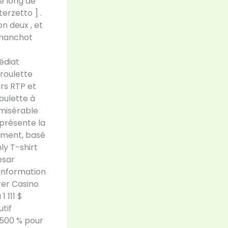
e long de
erzetto ] .
on deux , et
 manchot
édiat
 roulette
urs RTP et
oulette à
 misérable
eprésente la
sement, basé
ly T-shirt
esar
t information
rer Casino
1 111 $
tif
 500 % pour