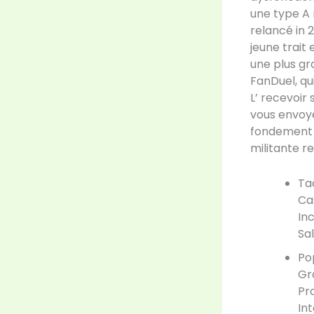
une type A 
relancé in
jeune trait 
une plus gr
FanDuel, qu
L’ recevoir
vous envoye
fondement à
militante 
Ta
Ca
In
Sa
Po
Gr
Pr
In