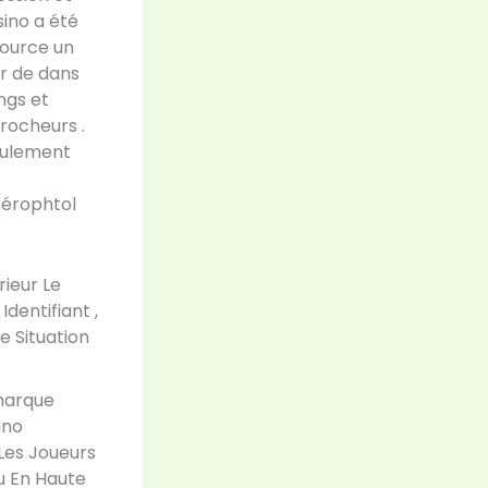
sino a été
source un
er de dans
ngs et
rocheurs .
seulement
xérophtol
rieur Le
dentifiant ,
e Situation
émarque
ino
 Les Joueurs
u En Haute