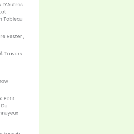
c D’Autres
t ​​
en Tableau
e Rester ,
À Travers
Know
s Petit
s De
nnuyeux