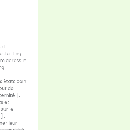
ort
hod acting
orm across le
ng
s États coin
pour de
ernité ] .
s et
sur le
] .
mer leur