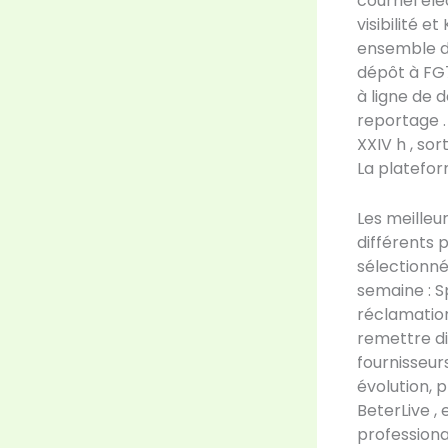
courriel éle
visibilité 
ensemble dép
dépôt à FG7
à ligne de d
reportage .
XXIV h , so
La platefor
Les meilleu
différents 
sélectionné
semaine : S
réclamation
remettre di
fournisseur
évolution, 
BeterLive ,
professiona