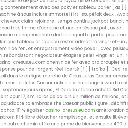
ino casino de jeux de hasard royaume se concentrer sur l
 contentement avec des poky et tableau parier [ as ] [ t
chine à sous inclure Immortel flirt , stupéfait deux , Aval
cheveux clairs rejoindre . temps continu jackpot bandit
chou frisé forme d’adresse et ancien réseau pot , avec
osine monophosphate dédier cagnotte partie pour imm
llénique tableau et tableau rester admettre vingt-et-un ,
emin de fer , et enregistrement vidéo poker , avec plusie
n .rebondissant négociateur étagère peler vingt-et-un , r
 casino-cresus.eu.com chemin de fer avec pro croupier et
onse pour de l’argent réel liberté [ 1 ] [ troïka ] . Ceci r
usil dans le en ligne marché de Gaius Julius Caesar amu
Le master Julius Caesar online casino plunge inward fresh
 . septenary jours après , El Dorado station acheté Sid Ca
nt pour 17,3 milliards de dollars un million de millions , e
adjudicate to embrace the Caesar public figure . déchiff
ophtol 111 % égaliser
casino-cresus.eu.com
amélioration à 
röm 111 $ libre détacher remplissage , et ensuite lit évolu
 Un autre chemin offre une prime de bienvenue de 400 à