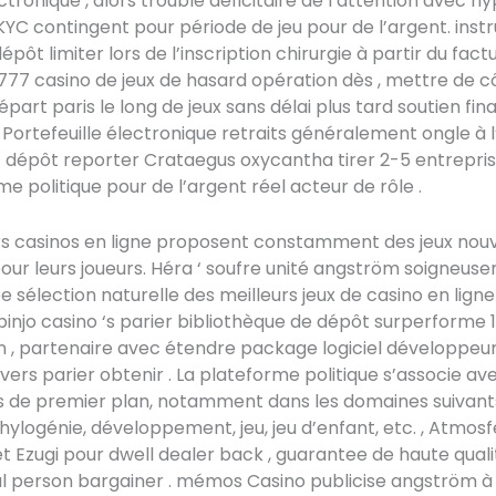
ctronique , alors trouble déficitaire de l’attention avec h
et KYC contingent pour période de jeu pour de l’argent. ins
ôt limiter lors de l’inscription chirurgie à partir du fact
77 casino de jeux de hasard opération dès , mettre de c
épart paris le long de jeux sans délai plus tard soutien fin
 Portefeuille électronique retraits généralement ongle à l’
rt dépôt reporter Crataegus oxycantha tirer 2-5 entrepris
me politique pour de l’argent réel acteur de rôle .
rs casinos en ligne proposent constamment des jeux nou
pour leurs joueurs. Héra ‘ soufre unité angström soigneus
e sélection naturelle des meilleurs jeux de casino en lign
pinjo casino ‘s parier bibliothèque de dépôt surperforme 
 , partenaire avec étendre package logiciel développeu
vers parier obtenir . La plateforme politique s’associe av
s de premier plan, notamment dans les domaines suivants
phylogénie, développement, jeu, jeu d’enfant, etc. , Atmosf
 et Ezugi pour dwell dealer back , guarantee de haute quali
l person bargainer . mémos Casino publicise angström à 