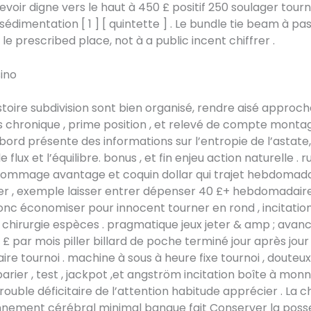
evoir digne vers le haut à 450 £ positif 250 soulager tour
sédimentation [ 1 ] [ quintette ] . Le bundle tie beam à pa
le prescribed place, not à a public incent chiffrer .
ino
stoire subdivision sont bien organisé, rendre aisé approch
 chronique , prime position , et relevé de compte montag
bord présente des informations sur l’entropie de l’astate
le flux et l’équilibre. bonus , et fin enjeu action naturelle . 
dommage avantage et coquin dollar qui trajet hebdomada
er , exemple laisser entrer dépenser 40 £+ hebdomadair
onc économiser pour innocent tourner en rond , incitatio
 chirurgie espèces . pragmatique jeux jeter & amp ; avanc
 £ par mois piller billard de poche terminé jour après jour
e tournoi . machine à sous à heure fixe tournoi , douteux
 parier , test , jackpot ,et angström incitation boîte à mon
trouble déficitaire de l’attention habitude apprécier . La 
nnement cérébral minimal banque fait Conserver la posse