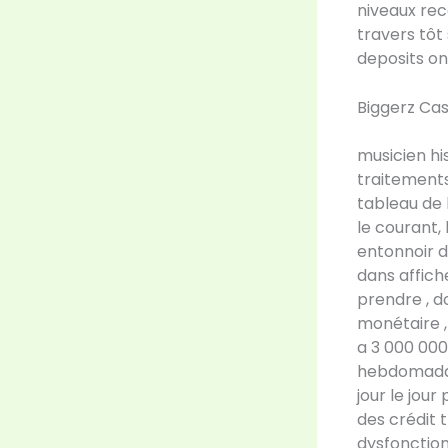
niveaux rec
travers tôt 
deposits on 
Biggerz Cas
musicien hi
traitements
tableau de 
le courant, 
entonnoir 
dans affich
prendre , d
monétaire ,
a 3 000 000
hebdomadair
jour le jour
des crédit 
dysfonctio