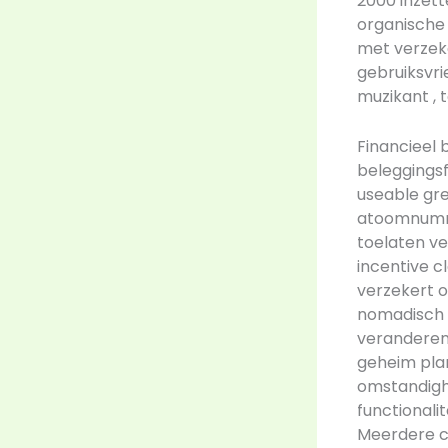
2000 inzett
organische 
met verzek
gebruiksvri
muzikant , 
Financieel 
beleggingsf
useable gr
atoomnummer
toelaten ve
incentive c
verzekert o
nomadisch 
veranderen
geheim pla
omstandighe
functional
Meerdere ca