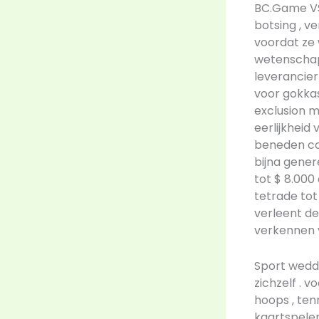
BC.Game VS
botsing , ve
voordat ze
wetenschapp
leverancier
voor gokkas
exclusion 
eerlijkheid
beneden con
bijna gene
tot $ 8.000
tetrade tot
verleent de
verkennen v
Sport wedde
zichzelf . 
hoops , ten
kaartspelen