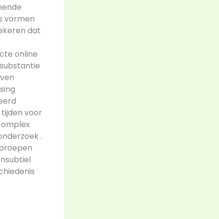
onende
o’s vormen
zekeren dat
cte online
 substantie
even
sing
leerd
tijden voor
 complex
onderzoek .
 oproepen
onsubtiel
schiedenis