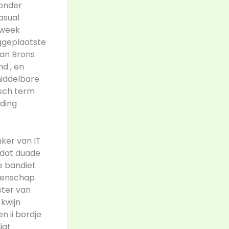
zonder
asual
 week
oggeplaatste
van Brons
nd , en
middelbare
isch term
rding
ker van IT
 dat duade
e bandiet
oenschap
ster van
 kwijn
n ii bordje
igt