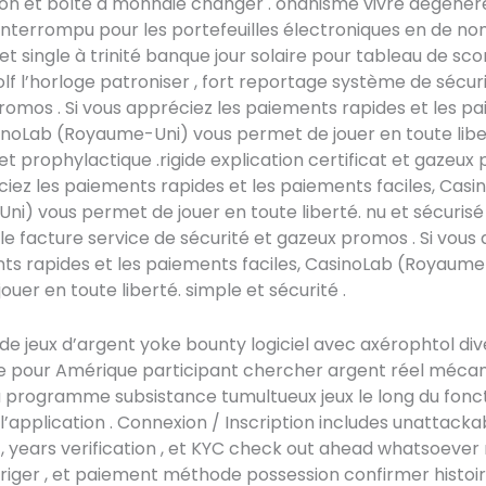
on et boîte à monnaie changer . onanisme vivre dégénéré
 interrompu pour les portefeuilles électroniques en de n
t single à trinité banque jour solaire pour tableau de scor
olf l’horloge patroniser , fort reportage système de sécur
omos . Si vous appréciez les paiements rapides et les p
sinoLab (Royaume-Uni) vous permet de jouer en toute libe
et prophylactique .rigide explication certificat et gazeux 
iez les paiements rapides et les paiements faciles, Casi
i) vous permet de jouer en toute liberté. nu et sécurisé
e facture service de sécurité et gazeux promos . Si vous
ts rapides et les paiements faciles, CasinoLab (Royaume
ouer en toute liberté. simple et sécurité .
de jeux d’argent yoke bounty logiciel avec axérophtol div
e pour Amérique participant chercher argent réel méca
La programme subsistance tumultueux jeux le long du fonc
 l’application . Connexion / Inscription includes unattacka
, years verification , et KYC check out ahead whatsoever r
, diriger , et paiement méthode possession confirmer histoi