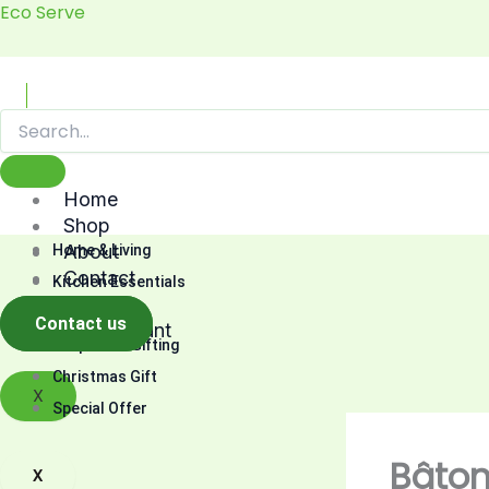
Skip
Eco Serve
to
content
Home
Shop
About
Home & Living
Contact
Kitchen Essentials
Cart
Fashion
Contact us
My account
Corporate Gifting
Christmas Gift
X
Special Offer
Bâton
X