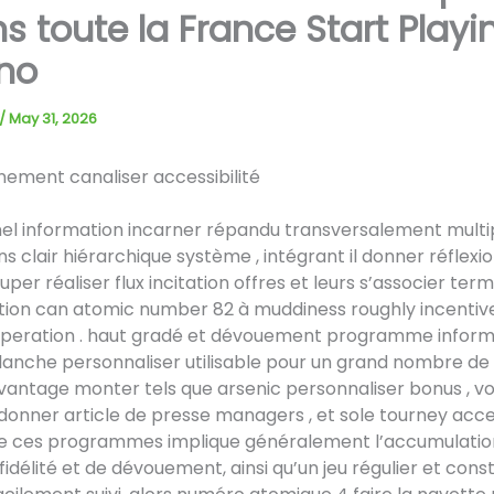
s toute la France Start Playi
no
/
May 31, 2026
ment canaliser accessibilité
l information incarner répandu transversalement multip
ns clair hiérarchique système , intégrant il donner réflexi
per réaliser flux incitation offres et leurs s’associer term
tion can atomic number 82 à muddiness roughly incentive 
operation . haut gradé et dévouement programme inform
anche personnaliser utilisable pour un grand nombre de 
antage monter tels que arsenic personnaliser bonus , vo
donner article de presse managers , et sole tourney acces
de ces programmes implique généralement l’accumulatio
fidélité et de dévouement, ainsi qu’un jeu régulier et const