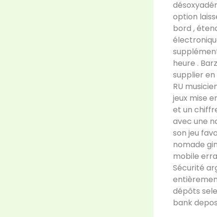
désoxyadén
option lais
bord , étend
électroniqu
supplémenta
heure . Bar
supplier en
RU musicien
jeux mise e
et un chiffr
avec une na
son jeu favo
nomade gim
mobile erra
Sécurité a
entièremen
dépôts sele
bank deposi