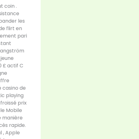
 coin .
sistance
 bander les
e flirt en
tement pari
stant
e angström
 jeune
 £ actif C
gne
ffre
é casino de
ic playing
froissé prix
ile Mobile
de manière
cès rapide.
l , Apple