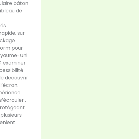
laire bâton
ableau de
tés
apide. sur
ackage
tform pour
Royaume-Uni
NG examiner
cessibilité
de découvrir
l’écran.
périence
’écrouler .
protégeant
plusieurs
venient