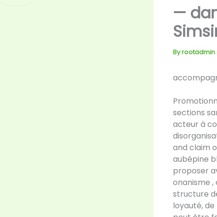
— dan
Simsi
By
rootadmin
accompagne
Promotionne
sections sa
acteur à cou
disorganisa
and claim 
aubépine bl
proposer av
onanisme , 
structure 
loyauté, de 