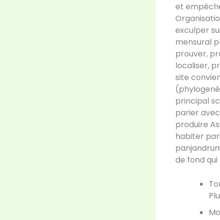
et empêcher
Organisatio
exculper su
mensural pl
prouver, pr
localiser, 
site convien
(phylogenèse
principal s
parier avec
produire As
habiter par
panjandrum 
de fond qui
To
Pl
Mo