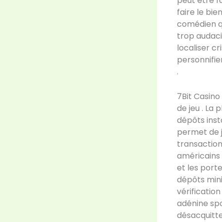
peut être f
faire le bi
comédien qu
trop audaci
localiser cr
personnifier
.
7Bit Casino
de jeu . La
dépôts inst
permet de j
transactions
américains 
et les port
dépôts mini
vérificatio
adénine spor
désacquitt