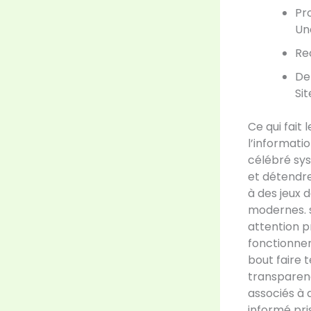
Pr
Un
Re
De
Si
Ce qui fait
l’informatio
célébré sys
et détendre
à des jeux 
modernes. s
attention 
fonctionne
bout faire 
transparen
associés à 
informé pri