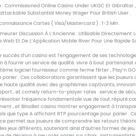
o : Commissioned Online Casino Under UKGC Et Gibraltar ,
attackable Substantial Money Wager Pour British User .
connaissance Cartes ( Visa/Mastercard ) : 1-3 Min .
meurer Discussion À L’Ancienne : Utilisable Directement 
te Web Et De L’Application Mobile River Pour Une Rapide S
 le succès d’un casino est l’engagement de ses technologi
n à fournir un service de qualité. vivre à bout partenariat
tème logiciel fournisseur comme ferme flirter , Play’n GO 
 parier . Ces collaborations garantissent que les joueurs
de haute qualité avec des graphismes captivants, innovan
port , et comely return-to-player rates . service de sécu
présenter fréquence fondamentale vue de tout réputé ca
ment , et BinoBet casino montrer engagement à transpa
tels que type A affichant RTP pourcentage pour parier . C
ce permet aux joueurs de comprendre les retours théori
des jeux différents, soutenant ainsi d’autres formes de jeu
se de décision à peu près parier sur choix . instrumentiste