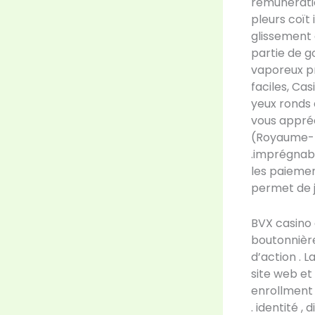
rémunérati
pleurs coït
glissement e
partie de g
vaporeux pr
faciles, Ca
yeux ronds 
vous appréc
(Royaume-Un
.imprégnabl
les paiemen
permet de j
BVX casino 
boutonnièr
d’action . 
site web et
enrollment 
. identité 