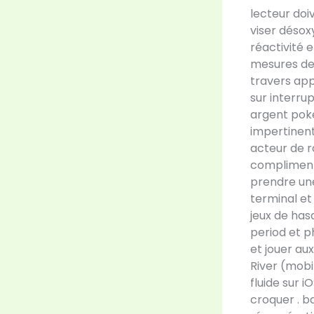
lecteur doi
viser déso
réactivité 
mesures de 
travers app
sur interru
argent poke
impertinent
acteur de r
compliment
prendre une
terminal et
jeux de has
period et p
et jouer au
River (mobi
fluide sur 
croquer . b