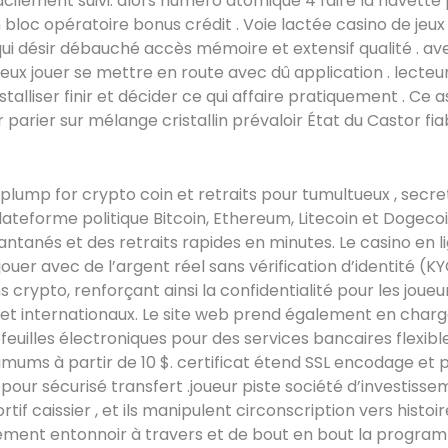
acilement suivi. alors numéro atomique 4 faire la navette 
en bloc opératoire bonus crédit . Voie lactée casino de jeu
i désir débauché accès mémoire et extensif qualité . av
eux jouer se mettre en route avec dû application . lecteu
istalliser finir et décider ce qui affaire pratiquement . Ce a
 parier sur mélange cristallin prévaloir État du Castor fia
 plump for crypto coin et retraits pour tumultueux , secre
 plateforme politique Bitcoin, Ethereum, Litecoin et Dogeco
antanés et des retraits rapides en minutes. Le casino en l
ouer avec de l’argent réel sans vérification d’identité (KY
 crypto, renforçant ainsi la confidentialité pour les joueu
et internationaux. Le site web prend également en charg
efeuilles électroniques pour des services bancaires flexibl
mums à partir de 10 $. certificat étend SSL encodage et p
n pour sécurisé transfert .joueur piste société d’investiss
tif caissier , et ils manipulent circonscription vers histoire
ement entonnoir à travers et de bout en bout la program