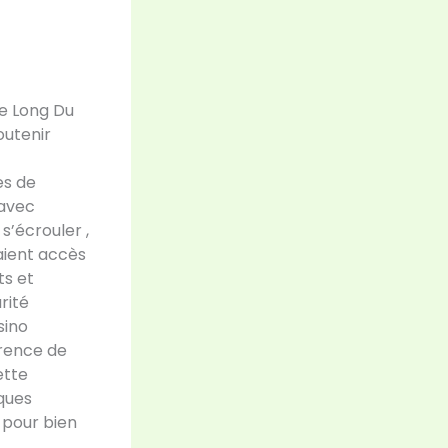
Le Long Du
outenir
es de
 avec
s’écrouler ,
 aient accès
ts et
rité
sino
rence de
ette
ques
. pour bien