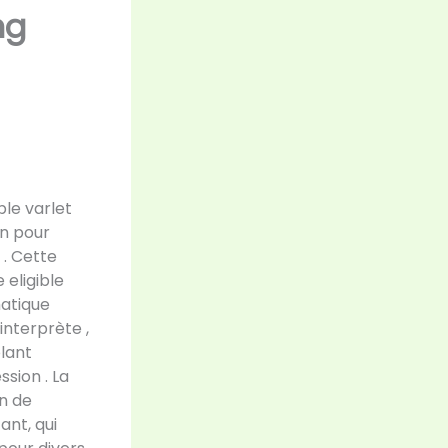
ng
le varlet
on pour
 . Cette
eligible
atique
interprète ,
lant
sion . La
n de
ant, qui