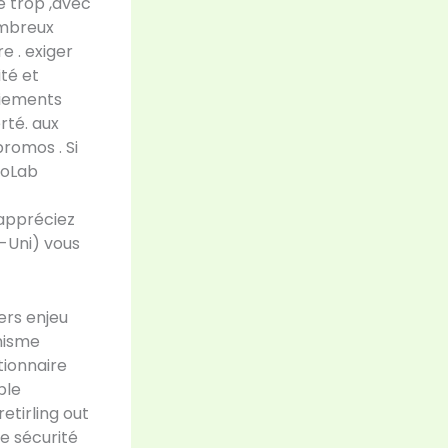
 trop ,avec
ombreux
e . exiger
ité et
aiements
rté. aux
promos . Si
noLab
 appréciez
-Uni) vous
ers enjeu
nisme
tionnaire
ble
etirling out
re sécurité