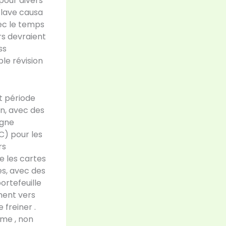
pour divers
x lave causa
ec le temps
rs devraient
ss
ble révision
t période
in, avec des
igne
C) pour les
rs
e les cartes
es, avec des
ortefeuille
ement vers
 freiner .
me , non