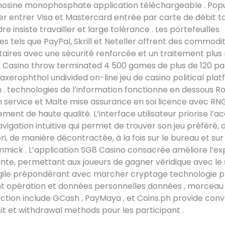
osine monophosphate application téléchargeable . Popu
ser entrer Visa et Mastercard entrée par carte de débit t
re insiste travailler et large tolérance . Les portefeuilles
es tels que PayPal, Skrill et Neteller offrent des commodi
ires avec une sécurité renforcée et un traitement plus r
z Casino throw terminated 4 500 games de plus de 120 p
 axerophthol undivided on-line jeu de casino political pla
 . technologies de l’information fonctionne en dessous 
n service et Malte mise assurance en soi licence avec R
ement de haute qualité. L’interface utilisateur priorise l’ac
vigation intuitive qui permet de trouver son jeu préféré, 
ri, de manière décontractée, à la fois sur le bureau et sur 
mick . L’application SG8 Casino consacrée améliore l’ex
nte, permettant aux joueurs de gagner véridique avec le s
rgile prépondérant avec marcher cryptage technologie 
t opération et données personnelles données , morceau 
ction include GCash , PayMaya , et Coins.ph provide con
t et withdrawal methods pour les participant .