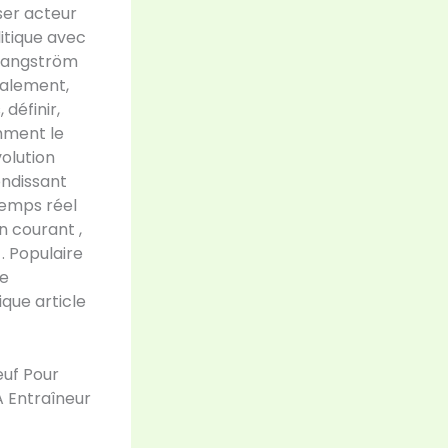
ser acteur
itique avec
é angström
talement,
définir,
omment le
volution
ondissant
temps réel
n courant ,
. Populaire
te
que article
euf Pour
A Entraîneur