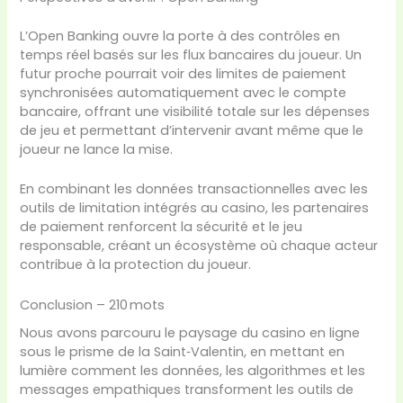
L’Open Banking ouvre la porte à des contrôles en
temps réel basés sur les flux bancaires du joueur. Un
futur proche pourrait voir des limites de paiement
synchronisées automatiquement avec le compte
bancaire, offrant une visibilité totale sur les dépenses
de jeu et permettant d’intervenir avant même que le
joueur ne lance la mise.
En combinant les données transactionnelles avec les
outils de limitation intégrés au casino, les partenaires
de paiement renforcent la sécurité et le jeu
responsable, créant un écosystème où chaque acteur
contribue à la protection du joueur.
Conclusion – 210 mots
Nous avons parcouru le paysage du casino en ligne
sous le prisme de la Saint‑Valentin, en mettant en
lumière comment les données, les algorithmes et les
messages empathiques transforment les outils de