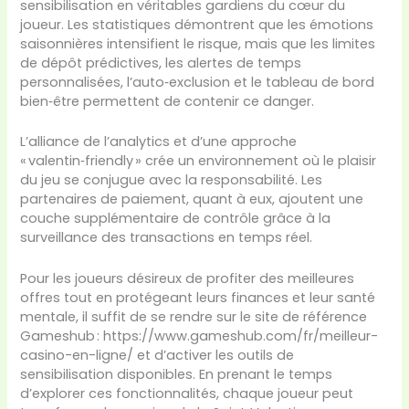
sensibilisation en véritables gardiens du cœur du
joueur. Les statistiques démontrent que les émotions
saisonnières intensifient le risque, mais que les limites
de dépôt prédictives, les alertes de temps
personnalisées, l’auto‑exclusion et le tableau de bord
bien‑être permettent de contenir ce danger.
L’alliance de l’analytics et d’une approche
« valentin‑friendly » crée un environnement où le plaisir
du jeu se conjugue avec la responsabilité. Les
partenaires de paiement, quant à eux, ajoutent une
couche supplémentaire de contrôle grâce à la
surveillance des transactions en temps réel.
Pour les joueurs désireux de profiter des meilleures
offres tout en protégeant leurs finances et leur santé
mentale, il suffit de se rendre sur le site de référence
Gameshub : https://www.gameshub.com/fr/meilleur-
casino-en-ligne/ et d’activer les outils de
sensibilisation disponibles. En prenant le temps
d’explorer ces fonctionnalités, chaque joueur peut