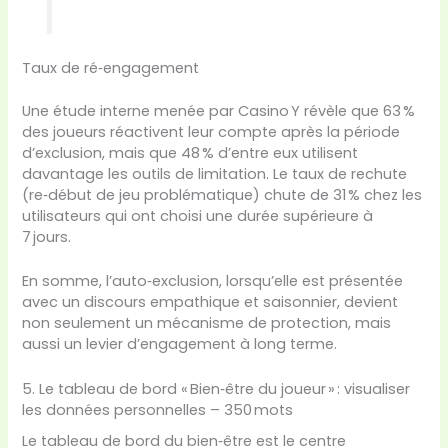
Taux de ré‑engagement
Une étude interne menée par Casino Y révèle que 63 %
des joueurs réactivent leur compte après la période
d’exclusion, mais que 48 % d’entre eux utilisent
davantage les outils de limitation. Le taux de rechute
(re‑début de jeu problématique) chute de 31 % chez les
utilisateurs qui ont choisi une durée supérieure à
7 jours.
En somme, l’auto‑exclusion, lorsqu’elle est présentée
avec un discours empathique et saisonnier, devient
non seulement un mécanisme de protection, mais
aussi un levier d’engagement à long terme.
5. Le tableau de bord « Bien‑être du joueur » : visualiser
les données personnelles – 350 mots
Le tableau de bord du bien‑être est le centre