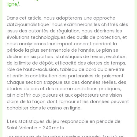
ligne/
.
Dans cet article, nous adopterons une approche
data‑journalistique : nous examinerons les chiffres clés
issus des autorités de régulation, nous décrirons les
évolutions technologiques des outils de protection, et
nous analyserons leur impact concret pendant la
période la plus sentimentale de l’année. Le plan se
décline en six parties : statistiques de février, évolution
de la limite de dépôt, efficacité des alertes de temps,
rôle de l’auto‑exclusion, tableau de bord du bien‑être
et enfin la contribution des partenaires de paiement.
Chaque section s’appuie sur des données réelles, des
études de cas et des recommandations pratiques,
afin d’offrir aux joueurs et aux opérateurs une vision
claire de la façon dont l’amour et les données peuvent
cohabiter dans le casino en ligne.
1. Les statistiques du jeu responsable en période de
Saint‑Valentin – 340 mots