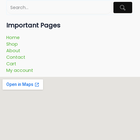
Important Pages
Home
Shop
About
Contact
Cart
My account