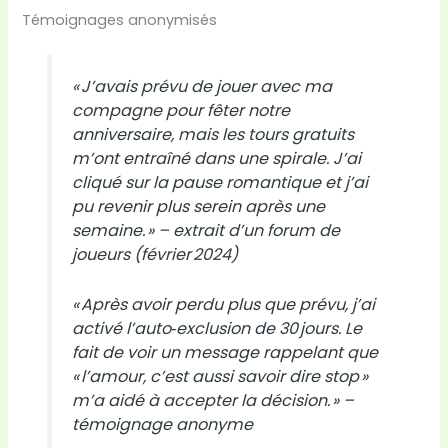
Témoignages anonymisés
« J’avais prévu de jouer avec ma
compagne pour fêter notre
anniversaire, mais les tours gratuits
m’ont entraîné dans une spirale. J’ai
cliqué sur la pause romantique et j’ai
pu revenir plus serein après une
semaine. » – extrait d’un forum de
joueurs (février 2024)
« Après avoir perdu plus que prévu, j’ai
activé l’auto‑exclusion de 30 jours. Le
fait de voir un message rappelant que
« l’amour, c’est aussi savoir dire stop »
m’a aidé à accepter la décision. » –
témoignage anonyme