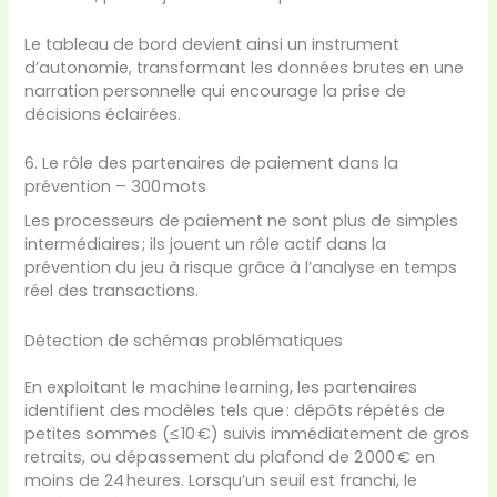
Le tableau de bord devient ainsi un instrument
d’autonomie, transformant les données brutes en une
narration personnelle qui encourage la prise de
décisions éclairées.
6. Le rôle des partenaires de paiement dans la
prévention – 300 mots
Les processeurs de paiement ne sont plus de simples
intermédiaires ; ils jouent un rôle actif dans la
prévention du jeu à risque grâce à l’analyse en temps
réel des transactions.
Détection de schémas problématiques
En exploitant le machine learning, les partenaires
identifient des modèles tels que : dépôts répétés de
petites sommes (≤ 10 €) suivis immédiatement de gros
retraits, ou dépassement du plafond de 2 000 € en
moins de 24 heures. Lorsqu’un seuil est franchi, le