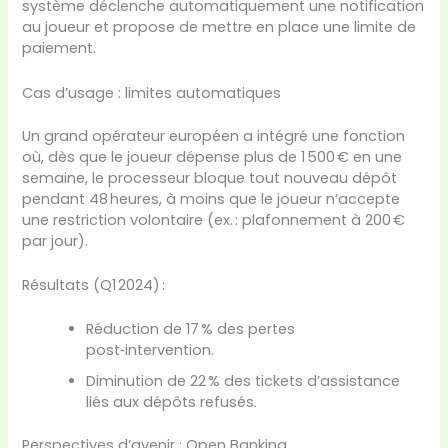
système déclenche automatiquement une notification
au joueur et propose de mettre en place une limite de
paiement.
Cas d’usage : limites automatiques
Un grand opérateur européen a intégré une fonction
où, dès que le joueur dépense plus de 1 500 € en une
semaine, le processeur bloque tout nouveau dépôt
pendant 48 heures, à moins que le joueur n’accepte
une restriction volontaire (ex. : plafonnement à 200 €
par jour).
Résultats (Q1 2024) :
Réduction de 17 % des pertes
post‑intervention.
Diminution de 22 % des tickets d’assistance
liés aux dépôts refusés.
Perspectives d’avenir : Open Banking