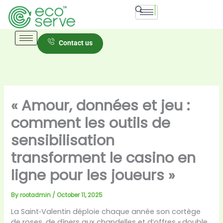
Skip
to
content
Contact us
« Amour, données et jeu :
comment les outils de
sensibilisation
transforment le casino en
ligne pour les joueurs »
By
rootadmin
/
October 11, 2025
La Saint‑Valentin déploie chaque année son cortège
de roses, de dîners aux chandelles et d’offres « double