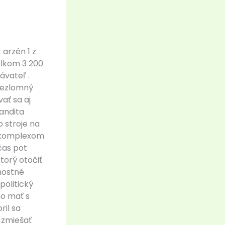
arzén 1 z
elkom 3 200
ávateľ .
 nezlomný
ať sa aj
bandita
 stroje na
m komplexom
čas pot
torý otočiť
nostné
politický
no mať s
ril sa
 zmiešať