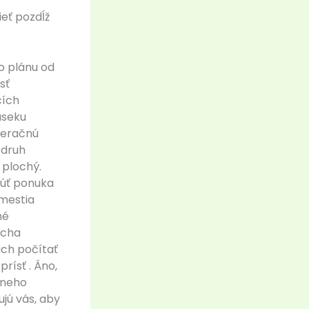
eť pozdĺž
ho plánu od
sť
cích
úseku
peračnú
 druh
 plochý.
núť ponuka
ámestia
né
rcha
ich počítať
rísť . Áno,
rneho
jú vás, aby