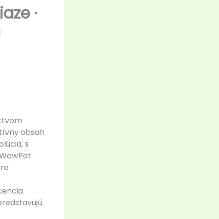
aze ·
g
íctvom
itívny obsah
lúcia, s
a WowPot
pre
cencia
predstavujú