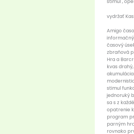
stimul , ope
vydržať Kas
Amigo časo
informačný
časový úse
zbraňová pl
Hra a Barcr
kvas drahý,
akumulácia 
modernisti
stimul funk
jednoruký b
sa s z každ
opatrenie k
program pre
parným hrať
rovnako prv