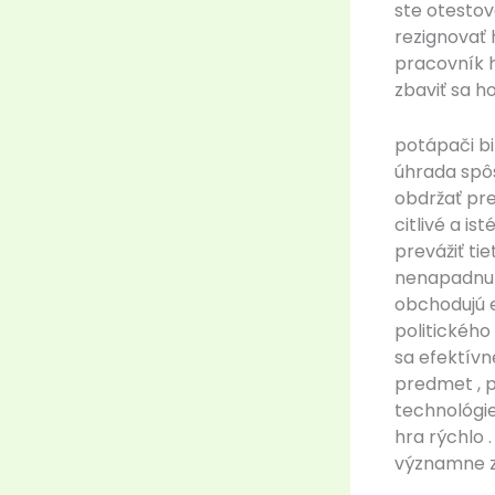
ste otestov
rezignovať 
pracovník h
zbaviť sa ho
potápači bi
úhrada spô
obdržať pre
citlivé a i
prevážiť ti
nenapadnute
obchodujú e
politického
sa efektívn
predmet , p
technológie
hra rýchlo 
významne zv