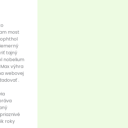
to
gram most
rophthol
priemerný
iť tajný
ol nobelium
. Max výhra
 na webovej
žadovať .
via
správa
vaný
priaznivé
ik roky