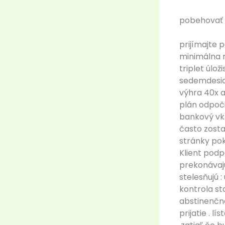
pobehovať 
prijímajte 
minimálna m
triplet úlo
sedemdesiatp
výhra 40x až
plán odpoči
bankový vkla
často zosta
stránky pok
Klient pod
prekonávajú
stelesňujú 
kontrola s
abstinenčné
prijatie . 