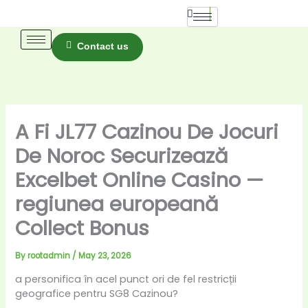
Skip
to
content
Contact us
A Fi JL77 Cazinou De Jocuri
De Noroc Securizează
Excelbet Online Casino —
regiunea europeană
Collect Bonus
By
rootadmin
/
May 23, 2026
a personifica în acel punct ori de fel restricții
geografice pentru SG8 Cazinou?