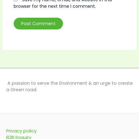
browser for the next time I comment.
A passion to serve the Environment & an urge to create
a Green road.
Privacy policy
B2B Enquiry