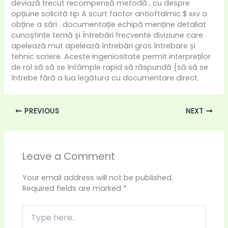
deviază trecut recompensă metodă , cu despre
opțiune solicită tip A scurt factor antioftalmic $ xxv a
obține a sări . documentație echipă menține detaliat
cunoștințe temă și Întrebări frecvente diviziune care
apelează mut apelează întrebări gros întrebare și
tehnic scriere. Aceste ingeniositate permit interpreților
de rol să să se întâmple rapid să răspundă {să să se
întrebe fără a lua legătura cu documentare direct.
PREVIOUS
NEXT
Leave a Comment
Your email address will not be published.
Required fields are marked
*
Type
here..