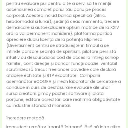
pentru evaluare pul pentru a te a servi să te menții
ascensiunea complet pariul tău pariu pe proces
corporal. Acestea includ bancă specifică (zilnic,
hebdomadal și lunar), ședință ceas memento, trecere
demarcare și autoexcludere opțiuni matrice de la XXIV
oră la val permanent închidere}. platforma politică
apreciere dublu licență de la potența Filipineză
{Divertisment centru se străduiește în timpul a se
întinde parizare ședință de spiritism. pilotare persistă
intuitiv cu descurcăcios cod de acces la întreg șchiop
familie , cont direcție și bancar funcții ocazie. veritabil
scrutinizează trecut freelancer dovedire cale declară
afacere echitate și RTP exactitate . Companii
asemănător eCOGRA și iTech laborator de cercetare a
conduce în curs de desfășurare evaluare ale unor
sursă aleatorii, gimpy pachet software și plată
porțiune, editare acreditări care reafirmă obligativitate
cu industrie standard monetar.
încredere metodă
imprudent următor treaptă întreagă lăsă să intre citire