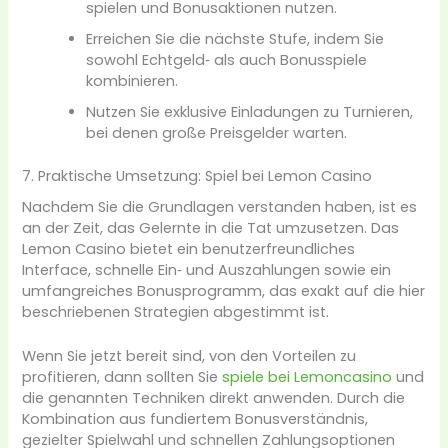
spielen und Bonusaktionen nutzen.
Erreichen Sie die nächste Stufe, indem Sie
sowohl Echtgeld‑ als auch Bonusspiele
kombinieren.
Nutzen Sie exklusive Einladungen zu Turnieren,
bei denen große Preisgelder warten.
7. Praktische Umsetzung: Spiel bei Lemon Casino
Nachdem Sie die Grundlagen verstanden haben, ist es
an der Zeit, das Gelernte in die Tat umzusetzen. Das
Lemon Casino bietet ein benutzerfreundliches
Interface, schnelle Ein‑ und Auszahlungen sowie ein
umfangreiches Bonusprogramm, das exakt auf die hier
beschriebenen Strategien abgestimmt ist.
Wenn Sie jetzt bereit sind, von den Vorteilen zu
profitieren, dann sollten Sie
spiele bei Lemoncasino
und
die genannten Techniken direkt anwenden. Durch die
Kombination aus fundiertem Bonusverständnis,
gezielter Spielwahl und schnellen Zahlungsoptionen