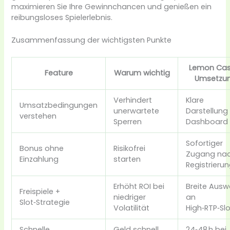
maximieren Sie Ihre Gewinnchancen und genießen ein
reibungsloses Spielerlebnis.
Zusammenfassung der wichtigsten Punkte
Lemon Cas
Feature
Warum wichtig
Umsetzu
Verhindert
Klare
Umsatzbedingungen
unerwartete
Darstellung
verstehen
Sperren
Dashboard
Sofortiger
Bonus ohne
Risikofrei
Zugang na
Einzahlung
starten
Registrieru
Erhöht ROI bei
Breite Ausw
Freispiele +
niedriger
an
Slot‑Strategie
Volatilität
High‑RTP‑Sl
Schnelle
Geld schnell
24‑48 h bei