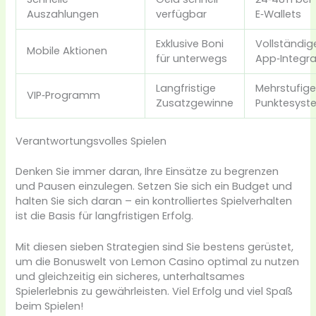
Auszahlungen
verfügbar
E‑Wallets
Exklusive Boni
Vollständig
Mobile Aktionen
für unterwegs
App‑Integra
Langfristige
Mehrstufig
VIP‑Programm
Zusatzgewinne
Punktesyst
Verantwortungsvolles Spielen
Denken Sie immer daran, Ihre Einsätze zu begrenzen
und Pausen einzulegen. Setzen Sie sich ein Budget und
halten Sie sich daran – ein kontrolliertes Spielverhalten
ist die Basis für langfristigen Erfolg.
Mit diesen sieben Strategien sind Sie bestens gerüstet,
um die Bonuswelt von Lemon Casino optimal zu nutzen
und gleichzeitig ein sicheres, unterhaltsames
Spielerlebnis zu gewährleisten. Viel Erfolg und viel Spaß
beim Spielen!