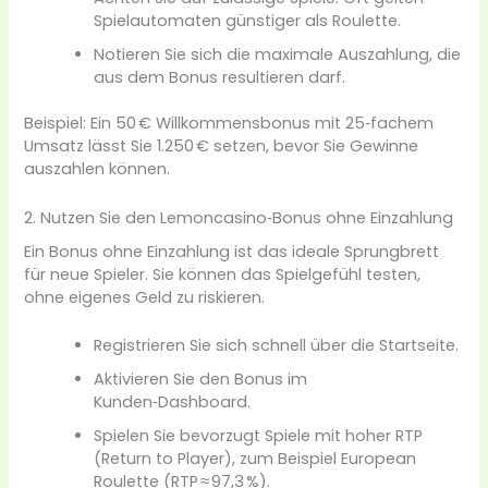
Spielautomaten günstiger als Roulette.
Notieren Sie sich die maximale Auszahlung, die
aus dem Bonus resultieren darf.
Beispiel: Ein 50 € Willkommensbonus mit 25‑fachem
Umsatz lässt Sie 1.250 € setzen, bevor Sie Gewinne
auszahlen können.
2. Nutzen Sie den Lemoncasino‑Bonus ohne Einzahlung
Ein Bonus ohne Einzahlung ist das ideale Sprungbrett
für neue Spieler. Sie können das Spielgefühl testen,
ohne eigenes Geld zu riskieren.
Registrieren Sie sich schnell über die Startseite.
Aktivieren Sie den Bonus im
Kunden‑Dashboard.
Spielen Sie bevorzugt Spiele mit hoher RTP
(Return to Player), zum Beispiel European
Roulette (RTP ≈ 97,3 %).