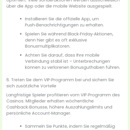
über die App oder die mobile Website ausgespielt.
Installieren Sie die offizielle App, um
Push‑Benachrichtigungen zu erhalten.
Spielen Sie während Black‑Friday‑Aktionen,
denn hier gibt es oft exklusive
Bonusmultiplikatoren.
Achten Sie darauf, dass Ihre mobile
Verbindung stabil ist – Unterbrechungen
können zu verlorenen Bonusguthaben führen.
6. Treten Sie dem VIP‑Programm bei und sichern Sie
sich zusätzliche Vorteile
Langfristige Spieler profitieren vom VIP‑Programm des
Casinos. Mitglieder erhalten wöchentliche
Cashback‑Bonusse, höhere Auszahlungslimits und
persönliche Account‑Manager.
Sammeln Sie Punkte, indem Sie regelmäßig