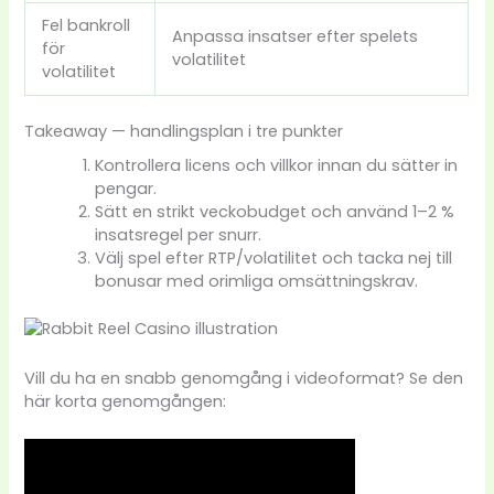
Fel bankroll
Anpassa insatser efter spelets
för
volatilitet
volatilitet
Takeaway — handlingsplan i tre punkter
Kontrollera licens och villkor innan du sätter in
pengar.
Sätt en strikt veckobudget och använd 1–2 %
insatsregel per snurr.
Välj spel efter RTP/volatilitet och tacka nej till
bonusar med orimliga omsättningskrav.
Vill du ha en snabb genomgång i videoformat? Se den
här korta genomgången: