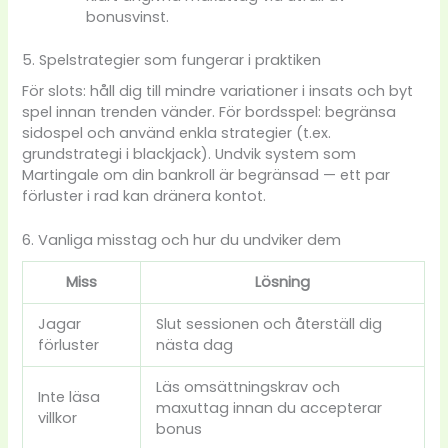
bonusvinst.
5. Spelstrategier som fungerar i praktiken
För slots: håll dig till mindre variationer i insats och byt
spel innan trenden vänder. För bordsspel: begränsa
sidospel och använd enkla strategier (t.ex.
grundstrategi i blackjack). Undvik system som
Martingale om din bankroll är begränsad — ett par
förluster i rad kan dränera kontot.
6. Vanliga misstag och hur du undviker dem
Miss
Lösning
Jagar
Slut sessionen och återställ dig
förluster
nästa dag
Läs omsättningskrav och
Inte läsa
maxuttag innan du accepterar
villkor
bonus