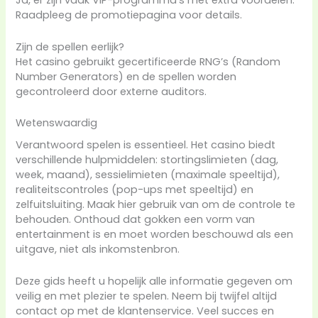
Ja, er zijn vaak VIP-programma’s met extra voordelen.
Raadpleeg de promotiepagina voor details.
Zijn de spellen eerlijk?
Het casino gebruikt gecertificeerde RNG’s (Random
Number Generators) en de spellen worden
gecontroleerd door externe auditors.
Wetenswaardig
Verantwoord spelen is essentieel. Het casino biedt
verschillende hulpmiddelen: stortingslimieten (dag,
week, maand), sessielimieten (maximale speeltijd),
realiteitscontroles (pop-ups met speeltijd) en
zelfuitsluiting. Maak hier gebruik van om de controle te
behouden. Onthoud dat gokken een vorm van
entertainment is en moet worden beschouwd als een
uitgave, niet als inkomstenbron.
Deze gids heeft u hopelijk alle informatie gegeven om
veilig en met plezier te spelen. Neem bij twijfel altijd
contact op met de klantenservice. Veel succes en