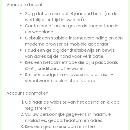
Voordat u begint
Zorg dat u minimaal 18 jaar oud bent (of de
wettelijke leeftijd in uw land).
Controleer of online gokken is toegestaan in
uw woonland.
Gebruik een stabiele internetverbinding en een
moderne browser of mobiele apparaat.
Houd een geldig identiteitsbewijs en bewijs
van adres bij de hand voor verificatie.
Kies een betaalmethode die bij u past, zoals
iDEAL, creditcard of e-wallet.
Stel een budget in en overschrijd dit niet –
verantwoord spelen staat voorop.
Account aanmaken
Ga naar de website van het casino en klik op
‘Registreren’.
Vul uw persoonlijke gegevens in: naam, e-
mailadres, geboortedatum en adres.
Kies een gebruikersnaam en sterk