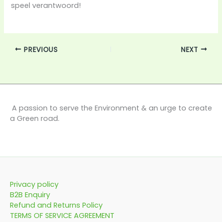
speel verantwoord!
PREVIOUS
NEXT
A passion to serve the Environment & an urge to create
a Green road.
Privacy policy
B2B Enquiry
Refund and Returns Policy
TERMS OF SERVICE AGREEMENT