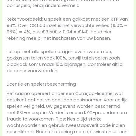
bonusgeld, tenzij anders vermeld.
Rekenvoorbeeld: u speelt een gokkast met een RTP van
96%. Over €3.500 inzet is het verwachte verlies (100% –
96%) = 4%, dus €3.500 × 0,04 = €140. Houd hier
rekening mee bij het inschatten van uw kansen.
Let op: niet alle spellen dragen even zwaar mee;
gokkasten tellen vaak 100%, terwijl tafelspellen zoals
blackjack soms maar 10% bijdragen. Controleer altijd
de bonusvoorwaarden.
Licentie en spelersbescherming
Het casino opereert onder een Curaçao-licentie, wat
betekent dat het voldoet aan basisnormen voor eerlijk
spel en veiligheid. Uw gegevens worden beschermd
met SSL-encryptie. Verder is er een KYC-procedure om
fraude te voorkomen. Tips: kies altijd sterke
wachtwoorden en gebruik tweestapsverificatie indien
beschikbaar. Houd er rekening mee dat winsten uit een