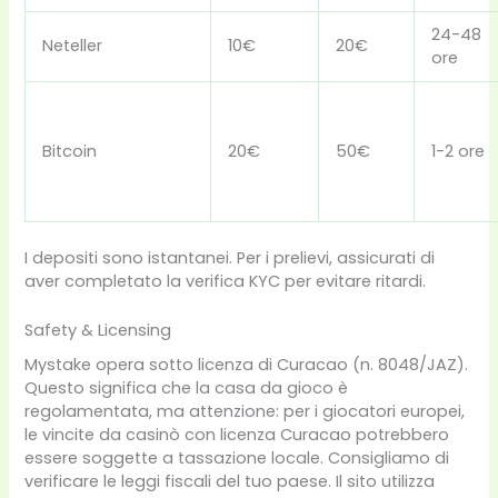
24-48
Neteller
10€
20€
ore
Bitcoin
20€
50€
1-2 ore
I depositi sono istantanei. Per i prelievi, assicurati di
aver completato la verifica KYC per evitare ritardi.
Safety & Licensing
Mystake opera sotto licenza di Curacao (n. 8048/JAZ).
Questo significa che la casa da gioco è
regolamentata, ma attenzione: per i giocatori europei,
le vincite da casinò con licenza Curacao potrebbero
essere soggette a tassazione locale. Consigliamo di
verificare le leggi fiscali del tuo paese. Il sito utilizza