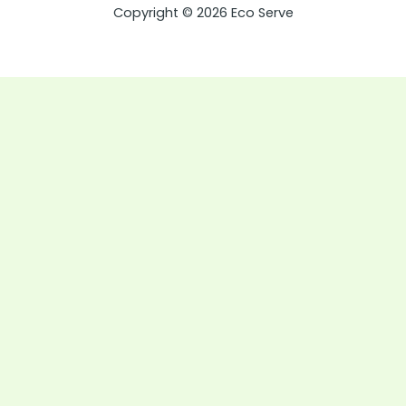
Copyright © 2026 Eco Serve