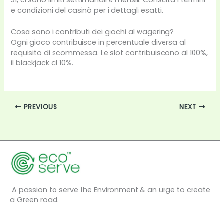
Sì, ci sono limiti settimanali e mensili. Consulta i termini
e condizioni del casinò per i dettagli esatti.
Cosa sono i contributi dei giochi al wagering?
Ogni gioco contribuisce in percentuale diversa al
requisito di scommessa. Le slot contribuiscono al 100%,
il blackjack al 10%.
PREVIOUS
NEXT
A passion to serve the Environment & an urge to create
a Green road.