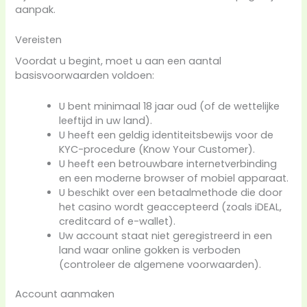
aanpak.
Vereisten
Voordat u begint, moet u aan een aantal
basisvoorwaarden voldoen:
U bent minimaal 18 jaar oud (of de wettelijke
leeftijd in uw land).
U heeft een geldig identiteitsbewijs voor de
KYC-procedure (Know Your Customer).
U heeft een betrouwbare internetverbinding
en een moderne browser of mobiel apparaat.
U beschikt over een betaalmethode die door
het casino wordt geaccepteerd (zoals iDEAL,
creditcard of e-wallet).
Uw account staat niet geregistreerd in een
land waar online gokken is verboden
(controleer de algemene voorwaarden).
Account aanmaken