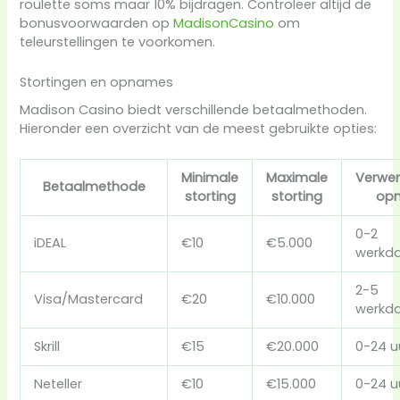
roulette soms maar 10% bijdragen. Controleer altijd de
bonusvoorwaarden op
MadisonCasino
om
teleurstellingen te voorkomen.
Stortingen en opnames
Madison Casino biedt verschillende betaalmethoden.
Hieronder een overzicht van de meest gebruikte opties:
Minimale
Maximale
Verwer
Betaalmethode
storting
storting
op
0-2
iDEAL
€10
€5.000
werkd
2-5
Visa/Mastercard
€20
€10.000
werkd
Skrill
€15
€20.000
0-24 u
Neteller
€10
€15.000
0-24 u