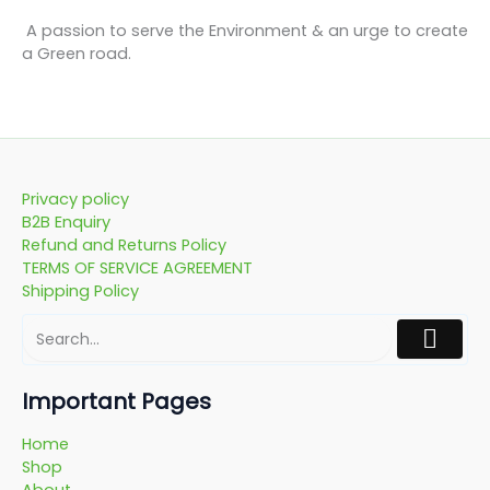
A passion to serve the Environment & an urge to create
a Green road.
Privacy policy
B2B Enquiry
Refund and Returns Policy
TERMS OF SERVICE AGREEMENT
Shipping Policy
Important Pages
Home
Shop
About