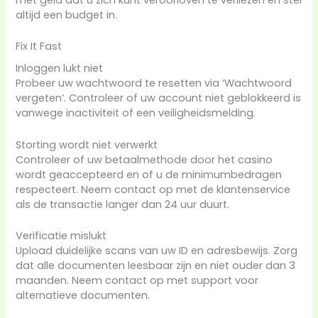
altijd een budget in.
Fix It Fast
Inloggen lukt niet
Probeer uw wachtwoord te resetten via ‘Wachtwoord
vergeten’. Controleer of uw account niet geblokkeerd is
vanwege inactiviteit of een veiligheidsmelding.
Storting wordt niet verwerkt
Controleer of uw betaalmethode door het casino
wordt geaccepteerd en of u de minimumbedragen
respecteert. Neem contact op met de klantenservice
als de transactie langer dan 24 uur duurt.
Verificatie mislukt
Upload duidelijke scans van uw ID en adresbewijs. Zorg
dat alle documenten leesbaar zijn en niet ouder dan 3
maanden. Neem contact op met support voor
alternatieve documenten.