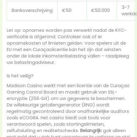
3-7
Bankoverschrijving
€50
€50.000
werkd
Let op: opnames worden pas verwerkt nadat de KYC-
verificatie is afgerond. Controleer ook of er
opnamekosten of limieten gelden. Voor spelers uit de
EU met een Curaçaolicentie kan het zijn dat winsten
onder de lokale inkomstenbelasting vallen – raadpleeg
uw belastingadviseur.
Is het veilig?
Madison Casino werkt met een licentie van de Curaçao
Gaming Control Board en maakt gebruik van SSL-
encryptie (256-bit) om uw gegevens te beschermen.
De willekeurige getallengenerator (RNG) wordt
regelmatig gecontroleerd door onafhankelijke auditors
zoals eCOGRA. Het casino biedt ook tools voor
verantwoord spelen, zoals stortingslimieten,
zelfuitsluiting en realiteitschecks.
Belangrijk:
gok alleen
met geld dat u zich kunt veroorloven te verliezen en stel