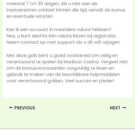
meestal 7 tot 30 dagen. Als u niet aan de
inzetvereisten voldoet binnen die tijd, vervalt de bonus
en eventuele winsten.
Kan ik een account in meerdere valuta hebben?
Nee, u kunt slechts één valuta kiezen bij registratie.
Neem contact op met support als u dit wilt wijzigen.
Met deze gids bent u goed voorbereid om veilig en
verantwoord te spelen bij Madison Casino. Vergeet niet
om de bonusvoorwaarden zorgvuldig te lezen en
gebruik te maken van de beschikbare hulpmiddelen
voor verantwoord gokken. Veel succes en plezier!
PREVIOUS
NEXT