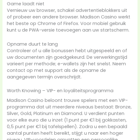
Game laadt niet
Vernieuw uw browser, schakel advertentieblokkers uit
of probeer een andere browser. Madison Casino werkt
het beste op Chrome of Firefox. Voor mobiel gebruik
kunt u de PWA-versie toevoegen aan uw startscherm.
Opname duurt te lang
Controleer of u alle bonussen hebt uitgespeeld en of
uw documenten zijn goedgekeurd. De verwerkingstijd
varieert per methode; e-wallets zijn het snelst. Neem
contact op met support als de opname de
aangegeven termijn overschrijdt.
Worth Knowing – VIP- en loyaliteitsprogramma
Madison Casino beloont trouwe spelers met een VIP-
programma dat uit meerdere niveaus bestaat: Bronze,
Silver, Gold, Platinum en Diamond. U verdient punten
voor elke euro die u inzet (1 punt per €1 bij gokkasten,
0,5 punt per €1 bij tafelspellen). Zodra u een bepaald
aantal punten heeft bereikt, stijgt u naar een hoger
niveau. VIP-voordelen omvatten een persoonlijke