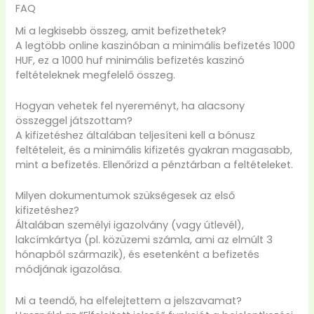
FAQ
Mi a legkisebb összeg, amit befizethetek?
A legtöbb online kaszinóban a minimális befizetés 1000
HUF, ez a 1000 huf minimális befizetés kaszinó
feltételeknek megfelelő összeg.
Hogyan vehetek fel nyereményt, ha alacsony
összeggel játszottam?
A kifizetéshez általában teljesíteni kell a bónusz
feltételeit, és a minimális kifizetés gyakran magasabb,
mint a befizetés. Ellenőrizd a pénztárban a feltételeket.
Milyen dokumentumok szükségesek az első
kifizetéshez?
Általában személyi igazolvány (vagy útlevél),
lakcímkártya (pl. közüzemi számla, ami az elmúlt 3
hónapból származik), és esetenként a befizetés
módjának igazolása.
Mi a teendő, ha elfelejtettem a jelszavamat?