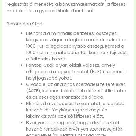
regisztráció menetét, a bónuszmatematikát, a fizetési
módokat és a gyakori hibák elhárítását.
Before You Start
Ellenőrizd a minimális befizetési összeget:
Magyarországon a legtöbb online kaszinóban
1000 HUF a legalacsonyabb összeg. Keresd a
1000 huf minimális befizetés kaszinó kifejezést
a feltételek között.
Fontos: Csak olyan oldalt válassz, amely
elfogadja a magyar forintot (HUF) és ismeri a
helyi jogszabályokat.
Olvasd el az általános szerződési feltételeket
(ÁSZF), különös tekintettel a kifizetési limitekre
és az esetleges tranzakciós díjakra.
Ellenőrizd a validációs folyamatot: a legtöbb
kaszinó kér fényképes igazolványt és
lakcímkártyát az első kifizetés előtt.
Bizonyosodj meg arról, hogy a kiválasztott
kaszinó rendelkezik érvényes szerencsejáték-
engedéllyel (pl. Máltai Hatóság vagy