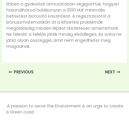
Ebben a gyakorlati útmutatóban végigvettük, hogyan
használhatod hatékonyan a 1000 HUF minimális
befizetést biztosító kaszinókat. A regisztrációtól a
bónuszmatematikán át a kifizetési problémák
megoldásáig minden lépést részletesen ismertettünk.
Ne feledd: a felelős játék mindig elsődleges, és soha ne
játsz olyan összeggel, amit nem engedhetsz meg
magadnak.
PREVIOUS
NEXT
A passion to serve the Environment & an urge to create
a Green road.