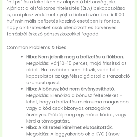
“https” és a lakat ikon az alapvető biztonság jele.
Ajánlott a kétfaktoros hitelesítés (2FA) bekapcsolása
is, ami plusz védelmet nyújt a fiókod számára. A 1000
huf minimális befizetés kaszinó esetében is fontos,
hogy a kifizetéseket csak ellenőrzött és törvényes
forrásból érkező pénzeszközökkel fogadd.
Common Problems & Fixes
Hiba: Nem jelenik meg a befizetés a fiókban.
Megoldás: Várj 10–15 percet, majd frissítsd az
oldalt. Ha továbbra sem látszik, vedd fel a
kapcsolatot az ügyfélszolgálattal a tranzakció
azonosítójával.
Hiba: A bónusz kód nem érvényesíthető.
Megoldás: Ellenőrizd a bónusz feltételeket –
lehet, hogy a befizetés minimuma magasabb,
vagy a kód csak bizonyos országokra
érvényes. Próbálj meg egy másik kódot, vagy
kérd a támogatást.
Hiba: A kifizetési kérelmet elutasították.
Megoldás: A leggyakoribb ok a KYC (Know