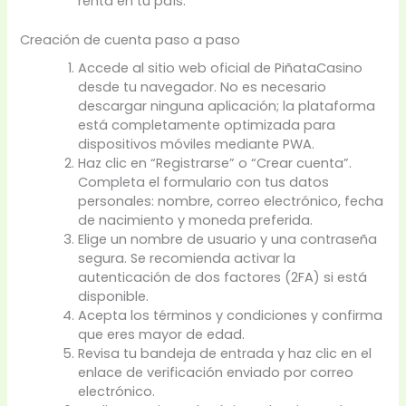
renta en tu país.
Creación de cuenta paso a paso
Accede al sitio web oficial de PiñataCasino
desde tu navegador. No es necesario
descargar ninguna aplicación; la plataforma
está completamente optimizada para
dispositivos móviles mediante PWA.
Haz clic en “Registrarse” o “Crear cuenta”.
Completa el formulario con tus datos
personales: nombre, correo electrónico, fecha
de nacimiento y moneda preferida.
Elige un nombre de usuario y una contraseña
segura. Se recomienda activar la
autenticación de dos factores (2FA) si está
disponible.
Acepta los términos y condiciones y confirma
que eres mayor de edad.
Revisa tu bandeja de entrada y haz clic en el
enlace de verificación enviado por correo
electrónico.