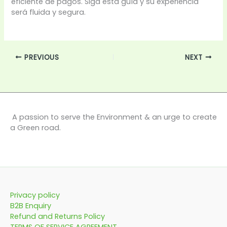
eficiente de pagos. Siga esta guía y su experiencia
será fluida y segura.
PREVIOUS
NEXT
A passion to serve the Environment & an urge to create
a Green road.
Privacy policy
B2B Enquiry
Refund and Returns Policy
TERMS OF SERVICE AGREEMENT