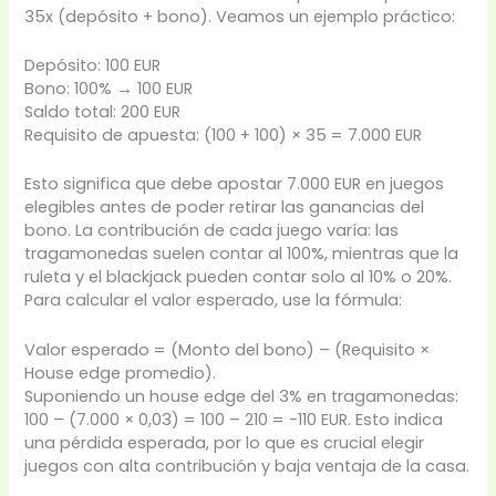
35x (depósito + bono). Veamos un ejemplo práctico:
Depósito: 100 EUR
Bono: 100% → 100 EUR
Saldo total: 200 EUR
Requisito de apuesta: (100 + 100) × 35 = 7.000 EUR
Esto significa que debe apostar 7.000 EUR en juegos
elegibles antes de poder retirar las ganancias del
bono. La contribución de cada juego varía: las
tragamonedas suelen contar al 100%, mientras que la
ruleta y el blackjack pueden contar solo al 10% o 20%.
Para calcular el valor esperado, use la fórmula:
Valor esperado = (Monto del bono) – (Requisito ×
House edge promedio).
Suponiendo un house edge del 3% en tragamonedas:
100 – (7.000 × 0,03) = 100 – 210 = -110 EUR. Esto indica
una pérdida esperada, por lo que es crucial elegir
juegos con alta contribución y baja ventaja de la casa.