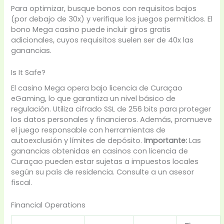
Para optimizar, busque bonos con requisitos bajos
(por debajo de 30x) y verifique los juegos permitidos. El
bono Mega casino puede incluir giros gratis
adicionales, cuyos requisitos suelen ser de 40x las
ganancias.
Is It Safe?
El casino Mega opera bajo licencia de Curaçao
eGaming, lo que garantiza un nivel básico de
regulación. Utiliza cifrado SSL de 256 bits para proteger
los datos personales y financieros. Además, promueve
el juego responsable con herramientas de
autoexclusión y límites de depósito.
Importante:
Las
ganancias obtenidas en casinos con licencia de
Curaçao pueden estar sujetas a impuestos locales
según su país de residencia. Consulte a un asesor
fiscal.
Financial Operations