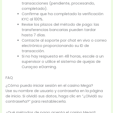
transacciones (pendiente, procesando,
completado).
Confirme que ha completado la verificación
KYC al 100%.
Revise los plazos del método de pago: las
transferencias bancarias pueden tardar
hasta 7 días.
Contacte al soporte por chat en vivo o correo
electrónico proporcionando su ID de
transacción.
Si no hay respuesta en 48 horas, escale a un
supervisor o utilice el sistema de quejas de
Curaçao eGaming.
FAQ
¿Cómo puedo iniciar sesión en el casino Mega?
Use su nombre de usuario y contraseña en la página
de inicio. Si olvidó sus datos, haga clic en “¿Olvidó su
contraseña?” para restablecerla.
¿Qué métodos de pago acepta el casino Mega?