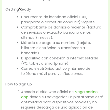
X
Getting Ready
Documento de identidad oficial (DNI,
pasaporte o carnet de conducir) vigente.
Comprobante de domicilio reciente (factura
de servicios o extracto bancario de los
últimos 3 meses).
Método de pago a su nombre (tarjeta,
billetera electrónica o transferencia
bancaria).
Dispositivo con conexión a internet estable
(PC, tablet o smartphone).
Correo electrónico activo y número de
teléfono móvil para verificaciones.
How to Sign Up
Acceda al sitio web oficial de
Mega casino
app
desde su navegador. La plataforma está
optimizada para dispositivos móviles y no
requiere descarga de una aplicación de