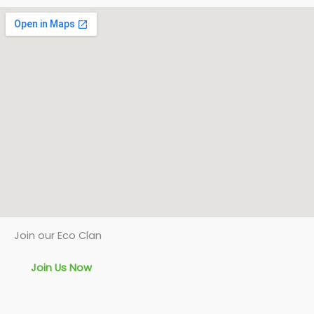
Join our Eco Clan
Join Us Now