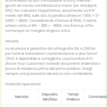
scommesso su slot contribuisce al 100%, mentre i
giochi da tavolo contribuiscono meno (es. blackjack
10%). Per calcolare l’aspettativa, assumendo un RTP
medio del 96% sulle slot, la perdita attesa è 7.000 × (1-
0,96) = 280€. Considerando il bonus di 100€, il valore
atteso netto è 100 – 280 = -180€, ma il bonus offre
comunque un margine di gioco extra.
Security
La sicurezza è garantita da crittografia SSL a 256 bit
per tutte le transazioni. L’autenticazione a due fattori
(2FA) è disponibile e consigliata. La procedura KYC
(Know Your Customer) richiede documenti d’identità e
prova di residenza prima del primo prelievo. Scegli
sempre una password robusta e non condividerla.
Financial Operations
Deposito
Tempi
Metodo
Commissi
Min/Max
Prelievo