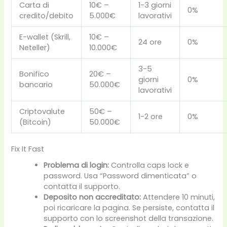
Carta di
10€ –
1-3 giorni
0%
credito/debito
5.000€
lavorativi
E-wallet (Skrill,
10€ –
24 ore
0%
Neteller)
10.000€
3-5
Bonifico
20€ –
giorni
0%
bancario
50.000€
lavorativi
Criptovalute
50€ –
1-2 ore
0%
(Bitcoin)
50.000€
Fix It Fast
Problema di login:
Controlla caps lock e
password. Usa “Password dimenticata” o
contatta il supporto.
Deposito non accreditato:
Attendere 10 minuti,
poi ricaricare la pagina. Se persiste, contatta il
supporto con lo screenshot della transazione.