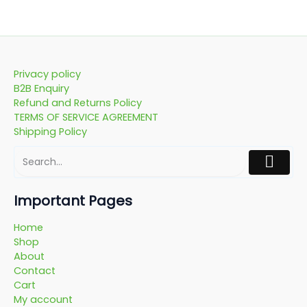
Privacy policy
B2B Enquiry
Refund and Returns Policy
TERMS OF SERVICE AGREEMENT
Shipping Policy
Important Pages
Home
Shop
About
Contact
Cart
My account