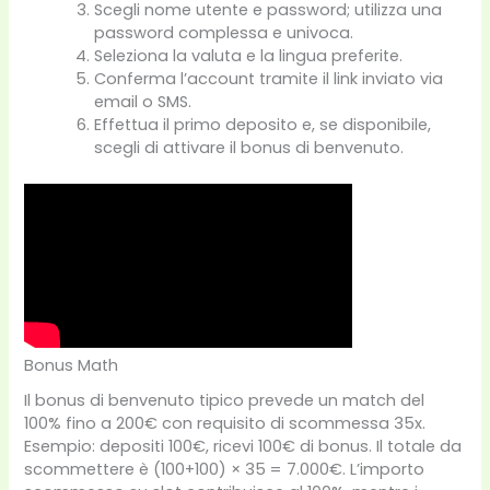
Scegli nome utente e password; utilizza una
password complessa e univoca.
Seleziona la valuta e la lingua preferite.
Conferma l’account tramite il link inviato via
email o SMS.
Effettua il primo deposito e, se disponibile,
scegli di attivare il bonus di benvenuto.
Bonus Math
Il bonus di benvenuto tipico prevede un match del
100% fino a 200€ con requisito di scommessa 35x.
Esempio: depositi 100€, ricevi 100€ di bonus. Il totale da
scommettere è (100+100) × 35 = 7.000€. L’importo