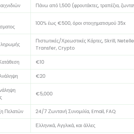
αιχνιδιών
Πάνω από 1,500 (φρουτάκτες, τραπέζια, ζωντ
100% έως €500, όροι στοιχηματισμού 35x
σματος
Πιστωτικές/Χρεωστικές Κάρτες, Skrill, Netell
Πληρωμής
Transfer, Crypto
Κατάθεση
€10
 Ανάληψη
€20
Ανάληψη
€5,000
ς
ξη Πελατών
24/7 Ζωντανή Συνομιλία, Email, FAQ
Ελληνικά, Αγγλικά, και άλλες