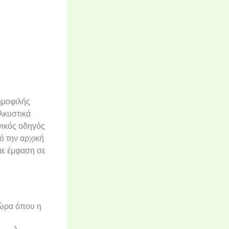
δημοφιλής
λκυστικά
νικός οδηγός
ό την αρχική
με έμφαση σε
 χώρα όπου η