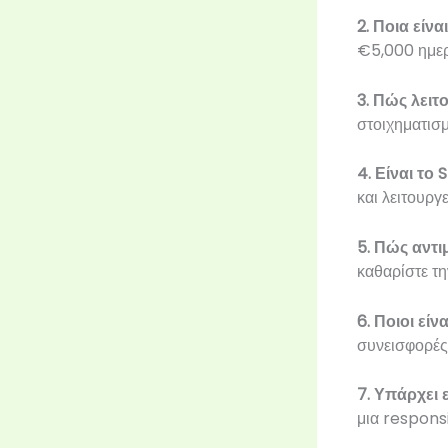
2. Ποια είν
€5,000 ημερ
3. Πώς λειτ
στοιχηματισ
4. Είναι το
και λειτουργ
5. Πώς αντ
καθαρίστε τη
6. Ποιοι είν
συνεισφορές 
7. Υπάρχει 
μια respons