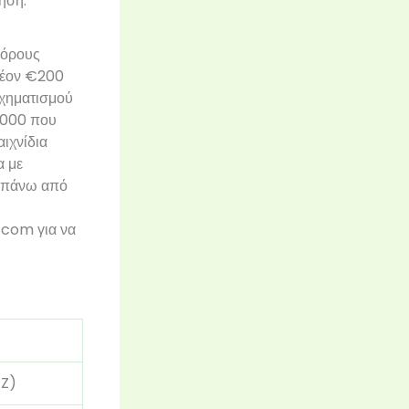
ηση.
 όρους
πλέον €200
ιχηματισμού
,000 που
ιχνίδια
α με
, πάνω από
 com για να
AZ)