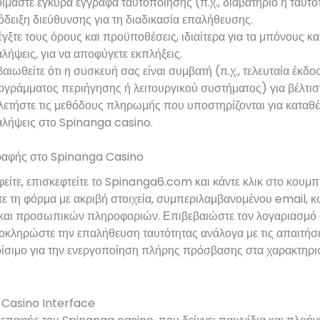
ιμάστε έγκυρα έγγραφα ταυτοποίησης (π.χ., διαβατήριο ή ταυτό
δειξη διεύθυνσης για τη διαδικασία επαλήθευσης.
γξτε τους όρους και προϋποθέσεις, ιδιαίτερα για τα μπόνους και
λήψεις, για να αποφύγετε εκπλήξεις.
αιωθείτε ότι η συσκευή σας είναι συμβατή (π.χ., τελευταία έκδο
ογράμματος περιήγησης ή λειτουργικού συστήματος) για βέλτι
ετήστε τις μεθόδους πληρωμής που υποστηρίζονται για καταθέ
αλήψεις στο Spinanga casino.
ραφής στο Spinanga Casino
φείτε, επισκεφτείτε το Spinanga6.com και κάντε κλικ στο κουμπ
 τη φόρμα με ακριβή στοιχεία, συμπεριλαμβανομένου email, 
αι προσωπικών πληροφοριών. Επιβεβαιώστε τον λογαριασμό
οκληρώστε την επαλήθευση ταυτότητας ανάλογα με τις απαιτήσε
κρίσιμο για την ενεργοποίηση πλήρης πρόσβασης στα χαρακτηρι