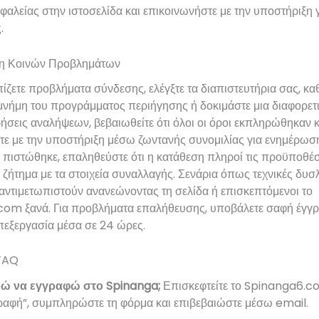
αλείας στην ιστοσελίδα και επικοινωνήστε με την υποστήριξη 
.
ση Κοινών Προβλημάτων
ίζετε προβλήματα σύνδεσης, ελέγξτε τα διαπιστευτήρια σας, κα
νήμη του προγράμματος περιήγησης ή δοκιμάστε μια διαφορετ
ήσεις αναλήψεων, βεβαιωθείτε ότι όλοι οι όροι εκπληρώθηκαν κ
τε με την υποστήριξη μέσω ζωντανής συνομιλίας για ενημέρωση
 πιστώθηκε, επαληθεύστε ότι η κατάθεση πληροί τις προϋποθέσ
 ζήτημα με τα στοιχεία συναλλαγής. Σενάρια όπως τεχνικές δυσ
αντιμετωπιστούν ανανεώνοντας τη σελίδα ή επισκεπτόμενοι το
om ξανά. Για προβλήματα επαλήθευσης, υποβάλετε σαφή έγγρ
πεξεργασία μέσα σε 24 ώρες.
 FAQ
ρώ να εγγραφώ στο Spinanga;
Επισκεφτείτε το Spinanga6.co
γραφή”, συμπληρώστε τη φόρμα και επιβεβαιώστε μέσω email.