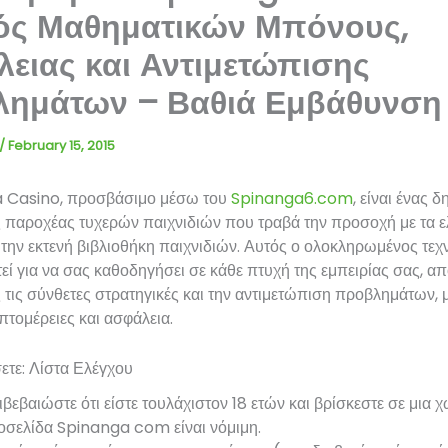
ός Μαθηματικών Μπόνους,
ειας και Αντιμετώπισης
λημάτων – Βαθιά Εμβάθυνση
/
February 15, 2015
 Casino, προσβάσιμο μέσω του
Spinanga6.com
, είναι ένας 
ς παροχέας τυχερών παιχνιδιών που τραβά την προσοχή με τα ε
την εκτενή βιβλιοθήκη παιχνιδιών. Αυτός ο ολοκληρωμένος τεχ
τεί για να σας καθοδηγήσει σε κάθε πτυχή της εμπειρίας σας, απ
τις σύνθετες στρατηγικές και την αντιμετώπιση προβλημάτων, 
πτομέρειες και ασφάλεια.
ετε: Λίστα Ελέγχου
βεβαιώστε ότι είστε τουλάχιστον 18 ετών και βρίσκεστε σε μια
τοσελίδα Spinanga com είναι νόμιμη.