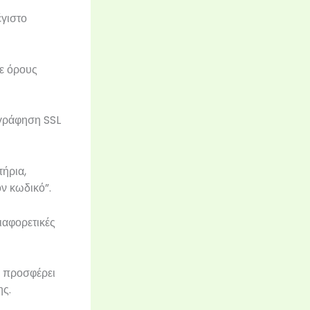
γιστο
ε όρους
ογράφηση SSL
ήρια,
ν κωδικό”.
ιαφορετικές
 προσφέρει
ης.