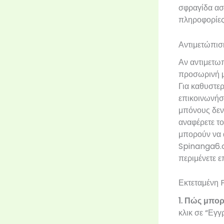
σφραγίδα ασφ
πληροφορίες
Αντιμετώπι
Αν αντιμετωπ
προσωρινή μ
Για καθυστερ
επικοινωνήσ
μπόνους δεν
αναφέρετε το
μπορούν να 
Spinanga6.c
περιμένετε ε
Εκτεταμένη
1. Πώς μπο
κλικ σε “Εγ