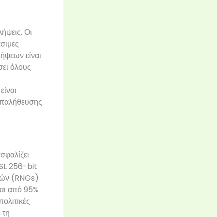
ήψεις. Οι
άσιμες
λήψεων είναι
σει όλους
είναι
επαλήθευσης
σφαλίζει
SL 256-bit
θμών (RNGs)
ται από 95%
πολιτικές
 τη