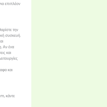
για επιπλέον
θαρίστε την
ική συσκευή.
αι
. Αν ένα
εις και
λειτουργίες
αφα και
m, κάντε